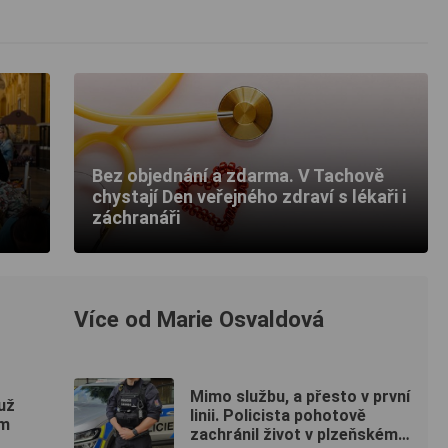
Bez objednání a zdarma. V Tachově
chystají Den veřejného zdraví s lékaři i
záchranáři
Více od Marie Osvaldová
Mimo službu, a přesto v první
už
linii. Policista pohotově
em
zachránil život v plzeňském