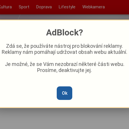
Kultura
Sport
Doprava
Lifestyle
Webkamera
AdBlock?
Zdá se, že používáte nástroj pro blokování reklamy.
Reklamy nám pomáhají udržovat obsah webu aktuální.
Je možné, že se Vám nezobrazí některé části webu.
Prosíme, deaktivujte jej.
 na Borech. Vězeň tam
!
Ok