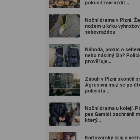
pokusil zavraždit...
Noční drama v Plzni. Ž
nožem u krku vyhrožov
sebevraždou
Náhoda, pokus o sebev
nebo násilný čin? Polici
prověřuje...
Zásah v Plzni skončil s
Agresivní muž se po út
policistu...
Noční drama u kolejí. Po
pes Gambit zachránil m
který...
Karlovarský kraj a vězn