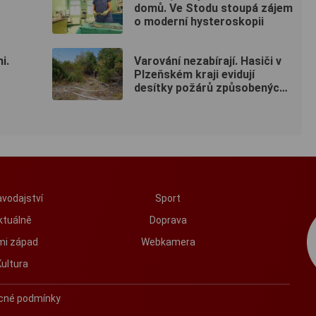
domů. Ve Stodu stoupá zájem
o moderní hysteroskopii
i.
Varování nezabírají. Hasiči v
Plzeňském kraji evidují
desítky požárů způsobených
lidmi
vodajství
Sport
ktuálně
Doprava
mi západ
Webkamera
Kultura
cné podmínky