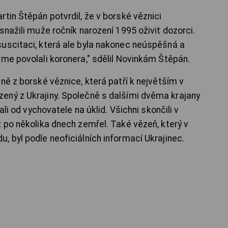
tin Štěpán potvrdil, že v borské věznici
snažili muže ročník narození 1995 oživit dozorci.
uscitaci, která ale byla nakonec neúspěšná a
sme povolali koronera," sdělil Novinkám Štěpán.
ně z borské věznice, která patří k největším v
ený z Ukrajiny. Společně s dalšími dvěma krajany
ali od vychovatele na úklid. Všichni skončili v
 po několika dnech zemřel. Také vězeň, který v
 byl podle neoficiálních informací Ukrajinec.