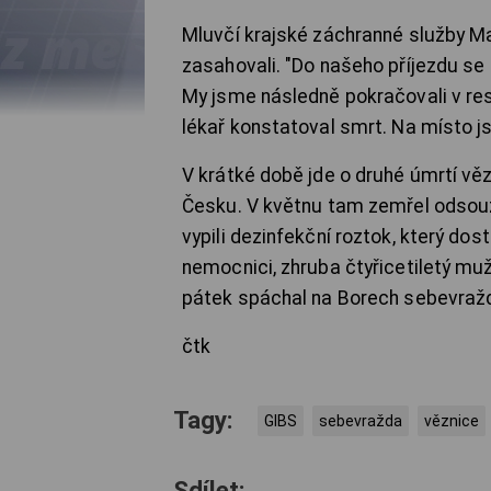
Mluvčí krajské záchranné služby Mar
zasahovali. "Do našeho příjezdu se 
My jsme následně pokračovali v res
lékař konstatoval smrt. Na místo j
V krátké době jde o druhé úmrtí věz
Česku. V květnu tam zemřel odsouz
vypili dezinfekční roztok, který dost
nemocnici, zhruba čtyřicetiletý muž
pátek spáchal na Borech sebevraždu,
čtk
Tagy:
GIBS
sebevražda
věznice
Sdílet: