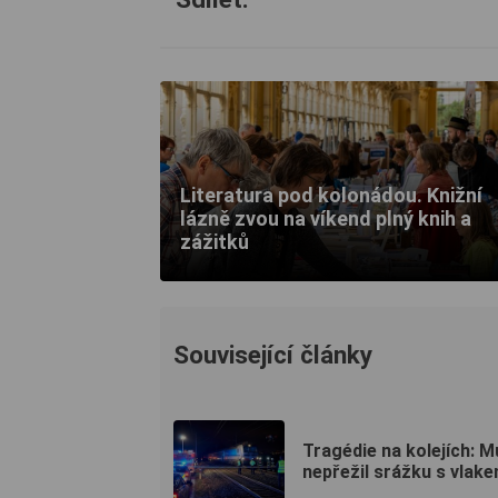
Literatura pod kolonádou. Knižní
lázně zvou na víkend plný knih a
zážitků
Související články
Tragédie na kolejích: M
nepřežil srážku s vlak