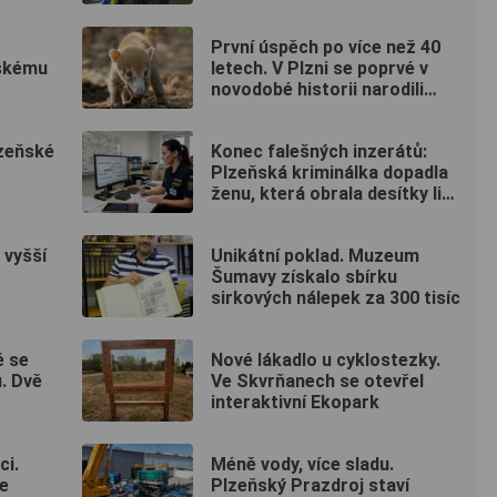
fitku
První úspěch po více než 40
tskému
letech. V Plzni se poprvé v
novodobé historii narodili
nosálové bělohubí
lzeňské
Konec falešných inzerátů:
Plzeňská kriminálka dopadla
ženu, která obrala desítky lidí
po celé republice
 vyšší
Unikátní poklad. Muzeum
Šumavy získalo sbírku
sirkových nálepek za 300 tisíc
ě se
Nové lákadlo u cyklostezky.
. Dvě
Ve Skvrňanech se otevřel
interaktivní Ekopark
ci.
Méně vody, více sladu.
e
Plzeňský Prazdroj staví