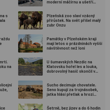
moderní máčírnu a ušetří
miliony litrů vody
ena s
Plzeňská zoo slaví vzácný
ala
přírůstek. Na svět přišel malý
zubr Onzu
raždu
Památky v Plzeňském kraji
e
mají letos o prázdninách vyšší
návštěvnost než loni
mrtí.
U šumavských Nezdic na
oku na
Klatovsku hořel les a louka,
dobrovolný hasič skončil v
nemocnici
licejní
Sucho decimuje chovatele.
uže,
Seno kupují za trojnásobek,
jatka hlásí přetlak a hrozí
rušení chovů
ice
Šetrně, bez jizev a do 6 hodin