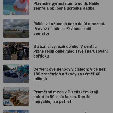
Plzeňské gymnázium truchlí. Náhle
zemřela oblíbená učitelka Radka
Řidiče v Lužanech čeká další omezení.
Provoz na silnici I/27 bude řídit
semafor
Strážníci vyrazili do ulic. V centru
Plzně řešili opilé mladistvé i narušování
pořádku
Červencové nehody v číslech: Více než
180 zraněných a škody za téměř 40
milionů
Průměrná mzda v Plzeňském kraji
pokořila 50 tisíc korun. Rostla
nejrychleji za pět let