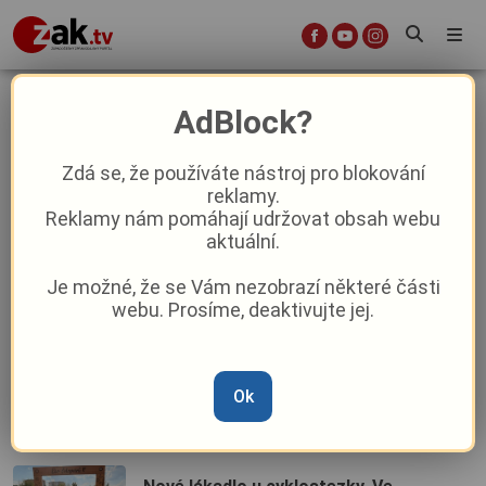
Aktuálně
AdBlock?
Zdá se, že používáte nástroj pro blokování
První úspěch po více než 40 letech. V
reklamy.
Plzni se poprvé v novodobé historii
Reklamy nám pomáhají udržovat obsah webu
narodili nosálové bělohubí
aktuální.
Je možné, že se Vám nezobrazí některé části
Konec falešných inzerátů: Plzeňská
webu. Prosíme, deaktivujte jej.
kriminálka dopadla ženu, která obrala
desítky lidí po celé republice
Unikátní poklad. Muzeum Šumavy
Ok
získalo sbírku sirkových nálepek za
300 tisíc