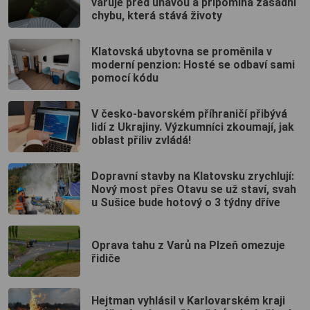
varuje před únavou a připomíná zásadní
chybu, která stává životy
Klatovská ubytovna se proměnila v
moderní penzion: Hosté se odbaví sami
pomocí kódu
V česko-bavorském příhraničí přibývá
lidí z Ukrajiny. Výzkumníci zkoumají, jak
oblast příliv zvládá!
Dopravní stavby na Klatovsku zrychlují:
Nový most přes Otavu se už staví, svah
u Sušice bude hotový o 3 týdny dříve
Oprava tahu z Varů na Plzeň omezuje
řidiče
Hejtman vyhlásil v Karlovarském kraji