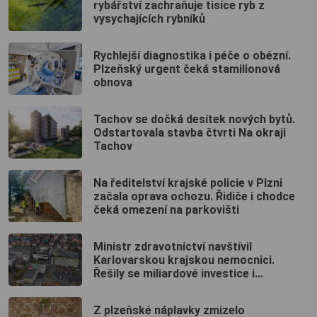
rybářství zachraňuje tisíce ryb z
vysychajících rybníků
Rychlejší diagnostika i péče o obézní.
Plzeňský urgent čeká stamilionová
obnova
Tachov se dočká desítek nových bytů.
Odstartovala stavba čtvrti Na okraji
Tachov
Na ředitelství krajské policie v Plzni
začala oprava ochozu. Řidiče i chodce
čeká omezení na parkovišti
Ministr zdravotnictví navštívil
Karlovarskou krajskou nemocnici.
Řešily se miliardové investice i
budoucnost porodnic
Z plzeňské náplavky zmizelo