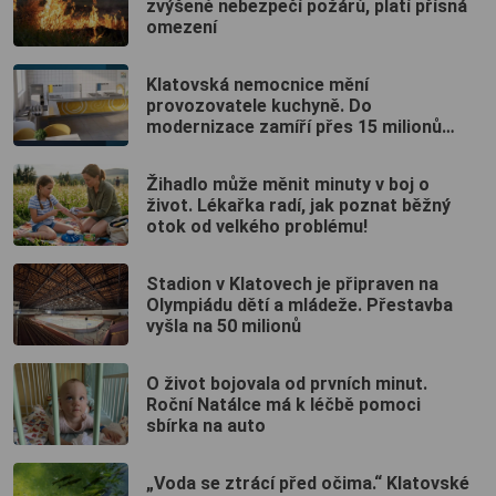
zvýšené nebezpečí požárů, platí přísná
omezení
Klatovská nemocnice mění
provozovatele kuchyně. Do
modernizace zamíří přes 15 milionů
korun
Žihadlo může měnit minuty v boj o
život. Lékařka radí, jak poznat běžný
otok od velkého problému!
Stadion v Klatovech je připraven na
Olympiádu dětí a mládeže. Přestavba
vyšla na 50 milionů
O život bojovala od prvních minut.
Roční Natálce má k léčbě pomoci
sbírka na auto
„Voda se ztrácí před očima.“ Klatovské