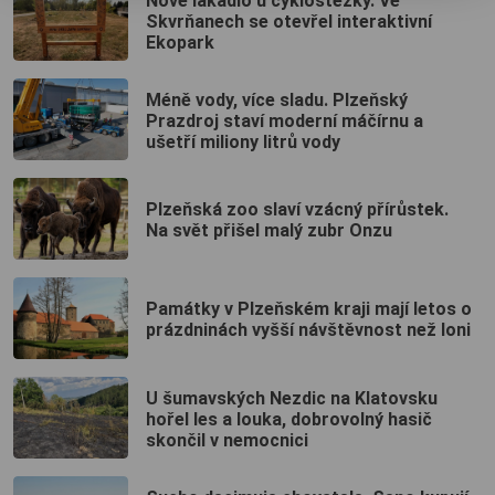
Nové lákadlo u cyklostezky. Ve
Skvrňanech se otevřel interaktivní
Ekopark
Méně vody, více sladu. Plzeňský
Prazdroj staví moderní máčírnu a
ušetří miliony litrů vody
Plzeňská zoo slaví vzácný přírůstek.
Na svět přišel malý zubr Onzu
Památky v Plzeňském kraji mají letos o
prázdninách vyšší návštěvnost než loni
U šumavských Nezdic na Klatovsku
hořel les a louka, dobrovolný hasič
skončil v nemocnici