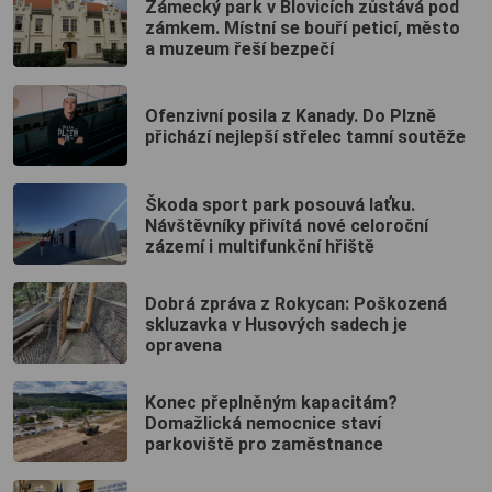
Zámecký park v Blovicích zůstává pod
zámkem. Místní se bouří peticí, město
a muzeum řeší bezpečí
Ofenzivní posila z Kanady. Do Plzně
přichází nejlepší střelec tamní soutěže
Škoda sport park posouvá laťku.
Návštěvníky přivítá nové celoroční
zázemí i multifunkční hřiště
Dobrá zpráva z Rokycan: Poškozená
skluzavka v Husových sadech je
opravena
Konec přeplněným kapacitám?
Domažlická nemocnice staví
parkoviště pro zaměstnance