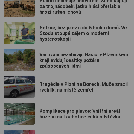
Sucho decimuje chovatele. Seno kupují
za trojnásobek, jatka hlásí přetlak a
hrozí rušení chovů
Šetrně, bez jizev a do 6 hodin domů. Ve
Stodu stoupá zájem o moderní
hysteroskopii
Varování nezabírají. Hasiči v Plzeňském
kraji evidují desítky požárů
způsobených lidmi
Tragédie v Plzni na Borech. Muže srazil
rychlík, na místě zemřel
Komplikace pro plavce: Vnitřní areál
bazénu na Lochotíně čeká odstávka