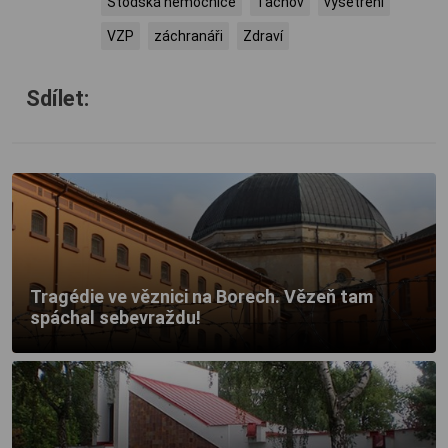
Stodská nemocnice
Tachov
vyšetření
VZP
záchranáři
Zdraví
Sdílet:
Tragédie ve věznici na Borech. Vězeň tam
spáchal sebevraždu!