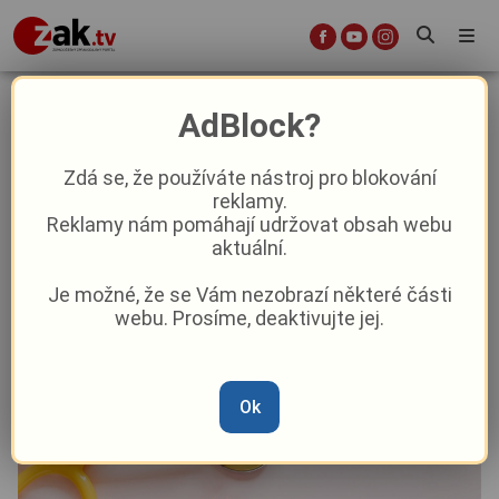
Bez objednání a zdarma. V Tachově
AdBlock?
chystají Den veřejného zdraví s
lékaři i záchranáři
Zdá se, že používáte nástroj pro blokování
reklamy.
Reklamy nám pomáhají udržovat obsah webu
Aktuality
Lifestyle
aktuální.
Je možné, že se Vám nezobrazí některé části
Od
Anna Raková
–
6. 6.
|
14:52
webu. Prosíme, deaktivujte jej.
Ok