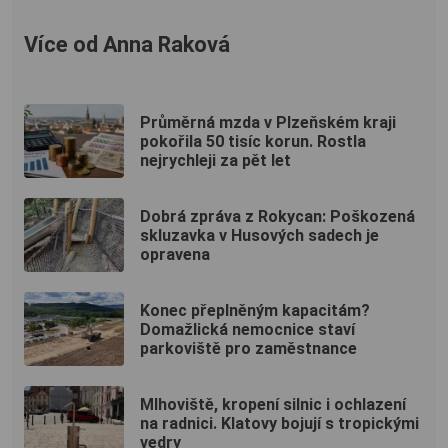
Více od Anna Raková
Průměrná mzda v Plzeňském kraji
pokořila 50 tisíc korun. Rostla
nejrychleji za pět let
Dobrá zpráva z Rokycan: Poškozená
skluzavka v Husových sadech je
opravena
Konec přeplněným kapacitám?
Domažlická nemocnice staví
parkoviště pro zaměstnance
Mlhoviště, kropení silnic i ochlazení
na radnici. Klatovy bojují s tropickými
vedry