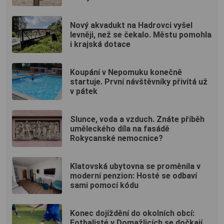
Nový akvadukt na Hadrovci vyšel
levněji, než se čekalo. Městu pomohla
i krajská dotace
Koupání v Nepomuku konečně
startuje. První návštěvníky přivítá už
v pátek
Slunce, voda a vzduch. Znáte příběh
uměleckého díla na fasádě
Rokycanské nemocnice?
Klatovská ubytovna se proměnila v
moderní penzion: Hosté se odbaví
sami pomocí kódu
Konec dojíždění do okolních obcí:
Fotbalisté v Domažlicích se dočkají