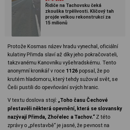
Řidiče na Tachovsku čeká
zkouška trpělivosti. Klíčový tah
projde velkou rekonstrukcí za
15 milionů
Protože Kosmas název hradu vynechal, oficiální
kulatiny Přimda slaví až díky jeho pokračovateli,
takzvanému Kanovníku vyšehradskému. Tento
anonymní kronikář v roce
1126
popsal, že po
krutém hladomoru, který tehdy sužoval svět, se
Češi pustili do opevňování svých hranic.
V textu doslova stojí:
„Toho času Čechové
přestavěli některá opevnění, která se slovansky
nazývají Přimda, Zhořelec a Tachov.“
Z této
zprávy o „přestavbě“ je jasné, že pevnost na