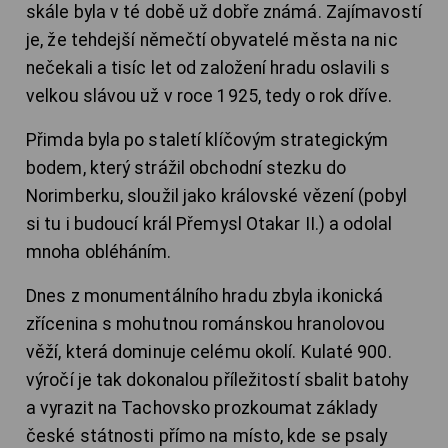
skále byla v té době už dobře známá. Zajímavostí
je, že tehdejší němečtí obyvatelé města na nic
nečekali a tisíc let od založení hradu oslavili s
velkou slávou už v roce 1925, tedy o rok dříve.
Přimda byla po staletí klíčovým strategickým
bodem, který strážil obchodní stezku do
Norimberku, sloužil jako královské vězení (pobyl
si tu i budoucí král Přemysl Otakar II.) a odolal
mnoha obléháním.
Dnes z monumentálního hradu zbyla ikonická
zřícenina s mohutnou románskou hranolovou
věží, která dominuje celému okolí. Kulaté 900.
výročí je tak dokonalou příležitostí sbalit batohy
a vyrazit na Tachovsko prozkoumat základy
české státnosti přímo na místo, kde se psaly