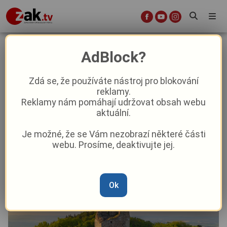
Nejstarší kamenný hrad v Čechách
AdBlock?
slaví 900 let. Nebo 905, jak
vzpomíná Kosmas?
Zdá se, že používáte nástroj pro blokování
reklamy.
Reklamy nám pomáhají udržovat obsah webu
Aktuality
Kultura
Z kraje
aktuální.
Je možné, že se Vám nezobrazí některé části
Od
Pavel Žižka
–
5. 6.
|
11:02
webu. Prosíme, deaktivujte jej.
Ok