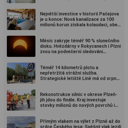
projekci na Lochotíně
Největší investice v historii Pačejova
je u konce: Nová kanalizace za 100
milionů korun získala kolaudaci, obec
uspořádala oslavu
Měsíc zakryje téměř 90 % slunečního
disku. Hvězdárny v Rokycanech i Plzni
zvou na podvečerní sledování
nebeského divadla
Téměř 14 kilometrů plotu a
nepřetržitá strážní služba.
Strategické letiště Líně má od srpna
nový režim vstupů
Rekonstrukce silnic v okrese Plzeň-
jih jdou do finále. Kraj investuje
stovky milionů do nových povrchů i
moderních technologií
Přímým vlakem na výlet z Plzně až do
srdce Českého lesa: Spěšný vlak jezdí