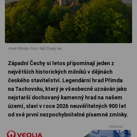
Hrad Přimda.
Foto: Náš Český les
Západní Čechy si letos připomínají jeden z
největších historických milníků v dějinách
českého stavitelství. Legendární hrad Přimda
na Tachovsku, který je všeobecně uznáván jako
nejstarší dochovaný kamenný hrad na našem
území, slaví v roce 2026 neuvěřitelných 900 let
od své první nezpochybnitelné písemné zmínky.
Reklama