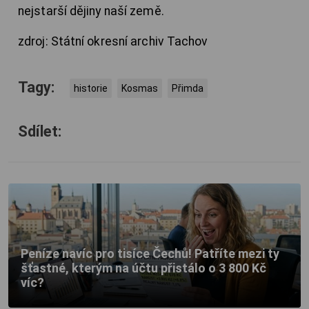
nejstarší dějiny naší země.
zdroj: Státní okresní archiv Tachov
Tagy:
historie
Kosmas
Přimda
Sdílet:
Peníze navíc pro tisíce Čechů! Patříte mezi ty
šťastné, kterým na účtu přistálo o 3 800 Kč
víc?