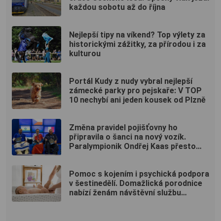
každou sobotu až do října
Nejlepší tipy na víkend? Top výlety za
historickými zážitky, za přírodou i za
kulturou
Portál Kudy z nudy vybral nejlepší
zámecké parky pro pejskaře: V TOP
10 nechybí ani jeden kousek od Plzně
Změna pravidel pojišťovny ho
připravila o šanci na nový vozík.
Paralympionik Ondřej Kaas přesto
bojuje o soběstačnost
Pomoc s kojením i psychická podpora
v šestinedělí. Domažlická porodnice
nabízí ženám návštěvní službu
zdarma