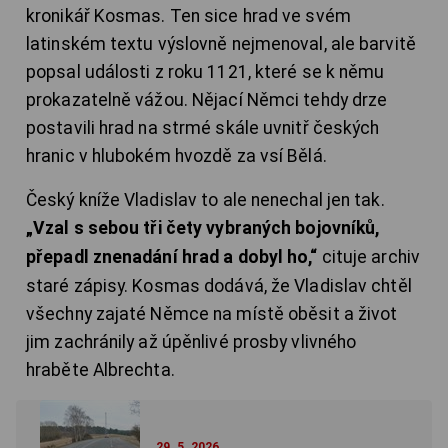
kronikář Kosmas. Ten sice hrad ve svém
latinském textu výslovně nejmenoval, ale barvitě
popsal události z roku 1121, které se k němu
prokazatelně vážou. Nějací Němci tehdy drze
postavili hrad na strmé skále uvnitř českých
hranic v hlubokém hvozdě za vsí Bělá.
Český kníže Vladislav to ale nenechal jen tak.
„Vzal s sebou tři čety vybraných bojovníků,
přepadl znenadání hrad a dobyl ho,“
cituje archiv
staré zápisy. Kosmas dodává, že Vladislav chtěl
všechny zajaté Němce na místě oběsit a život
jim zachránily až úpěnlivé prosby vlivného
hraběte Albrechta.
29. 5. 2026