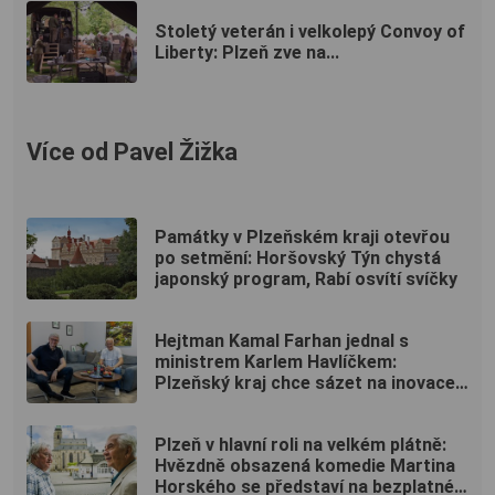
Stoletý veterán i velkolepý Convoy of
Liberty: Plzeň zve na...
Více od Pavel Žižka
Památky v Plzeňském kraji otevřou
po setmění: Horšovský Týn chystá
japonský program, Rabí osvítí svíčky
Hejtman Kamal Farhan jednal s
ministrem Karlem Havlíčkem:
Plzeňský kraj chce sázet na inovace
a kvalifikované pracovníky
Plzeň v hlavní roli na velkém plátně:
Hvězdně obsazená komedie Martina
Horského se představí na bezplatné