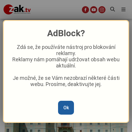
Zámek Manětín se probouzí:
AdBlock?
Sezónu odstartuje velký souboj o
nejlepší velikonoční nádivku
Zdá se, že používáte nástroj pro blokování
reklamy.
Reklamy nám pomáhají udržovat obsah webu
Aktuality
Kultura
Cestování
Aktuálně
Z kraje
aktuální.
Je možné, že se Vám nezobrazí některé části
Od
Pavel Žižka
–
20. 3.
|
11:21
webu. Prosíme, deaktivujte jej.
Ok