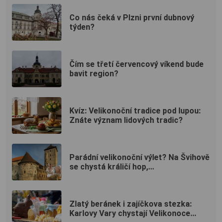
Co nás čeká v Plzni první dubnový
týden?
Čím se třetí červencový víkend bude
bavit region?
Kvíz: Velikonoční tradice pod lupou:
Znáte význam lidových tradic?
Parádní velikonoční výlet? Na Švihově
se chystá králičí hop,...
Zlatý beránek i zajíčkova stezka:
Karlovy Vary chystají Velikonoce...