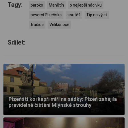
Tagy:
baroko
Manětín
o nejlepší nádivku
severní Plzeňsko
soutěž
Tip na výlet
tradice
Velikonoce
Sdílet:
Plzeňští koi kapři míří na sádky: Plzeň zahájila
pravidelné čištění Mlýnské strouhy