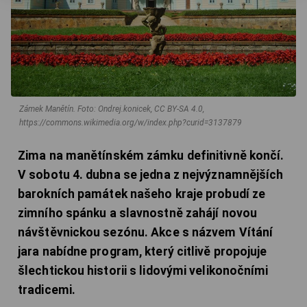
Zámek Manětín.
Foto: Ondrej.konicek, CC BY-SA 4.0,
https://commons.wikimedia.org/w/index.php?curid=3137879
Zima na manětínském zámku definitivně končí.
V sobotu 4. dubna se jedna z nejvýznamnějších
barokních památek našeho kraje probudí ze
zimního spánku a slavnostně zahájí novou
návštěvnickou sezónu. Akce s názvem Vítání
jara nabídne program, který citlivě propojuje
šlechtickou historii s lidovými velikonočními
tradicemi.