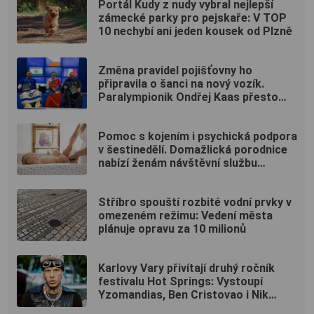
Portál Kudy z nudy vybral nejlepší
zámecké parky pro pejskaře: V TOP
10 nechybí ani jeden kousek od Plzně
Změna pravidel pojišťovny ho
připravila o šanci na nový vozík.
Paralympionik Ondřej Kaas přesto
bojuje o soběstačnost
Pomoc s kojením i psychická podpora
v šestinedělí. Domažlická porodnice
nabízí ženám návštěvní službu
zdarma
Stříbro spouští rozbité vodní prvky v
omezeném režimu: Vedení města
plánuje opravu za 10 milionů
Karlovy Vary přivítají druhý ročník
festivalu Hot Springs: Vystoupí
Yzomandias, Ben Cristovao i Nik
Tendo