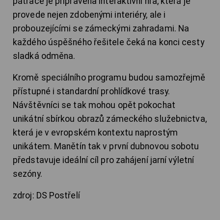
pátrače je připravena interaktivní hra, která je
provede nejen zdobenými interiéry, ale i
probouzejícími se zámeckými zahradami. Na
každého úspěšného řešitele čeká na konci cesty
sladká odměna.
Kromě speciálního programu budou samozřejmě
přístupné i standardní prohlídkové trasy.
Návštěvníci se tak mohou opět pokochat
unikátní sbírkou obrazů zámeckého služebnictva,
která je v evropském kontextu naprostým
unikátem. Manětín tak v první dubnovou sobotu
představuje ideální cíl pro zahájení jarní výletní
sezóny.
zdroj: DS Postřelí