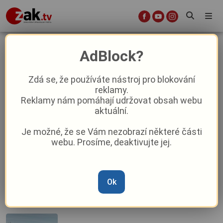
besedy
AdBlock?
Zdá se, že používáte nástroj pro blokování
Studenti chebského gymnázia
reklamy.
debatovali v Praze s významnými
Reklamy nám pomáhají udržovat obsah webu
osobnostmi filmu, sportu i diplomacie
aktuální.
Je možné, že se Vám nezobrazí některé části
Jak se druhý víkend v říjnu baví
webu. Prosíme, deaktivujte jej.
Karlovarský kraj?
Ok
Jak si zpestříte pracovní dny v Plzni?