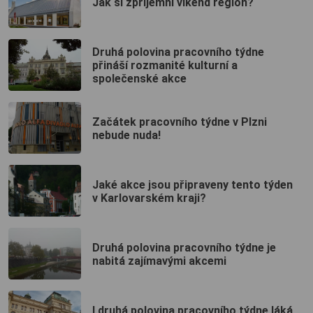
Jak si zpříjemní víkend region?
Druhá polovina pracovního týdne
přináší rozmanité kulturní a
společenské akce
Začátek pracovního týdne v Plzni
nebude nuda!
Jaké akce jsou připraveny tento týden
v Karlovarském kraji?
Druhá polovina pracovního týdne je
nabitá zajímavými akcemi
I druhá polovina pracovního týdne láká