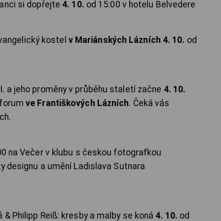
anci si dopřejte
4. 10.
od 15:00 v hotelu Belvedere
vangelický kostel
v Mariánských Lázních 4. 10.
od
. a jeho proměny v průběhu staletí začne
4. 10.
uaforum
ve Františkových Lázních
. Čeká vás
ch.
0 na Večer v klubu s českou fotografkou
lty designu a umění Ladislava Sutnara
 & Philipp Reiß: kresby a malby se koná
4. 10.
od