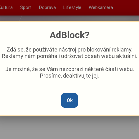
Kultura
Sport
Doprava
Lifestyle
Webkamera
AdBlock?
Zdá se, že používáte nástroj pro blokování reklamy.
Reklamy nám pomáhají udržovat obsah webu aktuální.
Je možné, že se Vám nezobrazí některé části webu.
Prosíme, deaktivujte jej.
ý víkend připravil
Ok