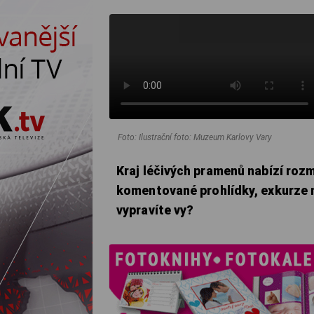
Foto: Ilustrační foto: Muzeum Karlovy Vary
Kraj léčivých pramenů nabízí rozm
komentované prohlídky, exkurze n
vypravíte vy?