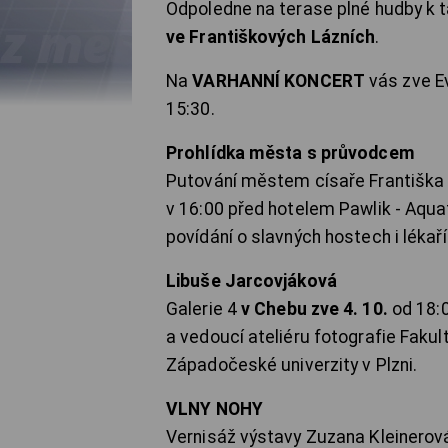
Odpoledne na terase plné hudby k t
ve Františkových Lázních
.
Na
VARHANNÍ KONCERT
vás zve E
15:30.
Prohlídka města s průvodcem
Putování městem císaře Františka I
v 16:00 před hotelem Pawlik - Aq
povídání o slavných hostech i lékaří
Libuše Jarcovjáková
Galerie 4
v Chebu zve 4. 10.
od 18:0
a vedoucí ateliéru fotografie Faku
Západočeské univerzity v Plzni.
VLNY NOHY
Vernisáž výstavy Zuzana Kleinerová