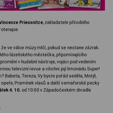
í Vincenze Priessnitze
, zakladatele přírodního
roterapie.
 že ve válce múzy mlčí, pokud se nestane zázrak.
lého lázeňského městečka, připomínajícího
romění v hudební nástroje, vojáci pod vedením
rnou televizní revue a všichni pijí limonádu Super!
n? Babeta, Tereza, Vy byste pořád seděla, Motýl,
 opeře, Pramínek vlasů a další semaforské pecky
átek 4. 10.
od 10:00 v Západočeském divadle
o