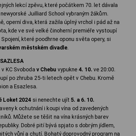
ejných lekcí zpěvu, které počátkem 70. let dávala
a newyorské Juilliard School vybraným žákům.
 operní diva, která zažila úplný vrchol i pád až na
ota, kde ve své velké činoherní premiéře vystoupí
Spojení, které poodhrne oponu světa opery, si
ovarském městském divadle
.
ESAZLESA
u v KC Svoboda
v Chebu
vypukne
4. 10.
ve 20:00.
pí po zhruba 25-ti letech opět v Chebu. Kromě
bion a Esazlesa.
ě Loket 2024
si nenechte ujít
5. a 6. 10.
aveny k ochutnání i koupi vína od zavedených
níků. Můžete se těšit na vína krásných barev
epubliky. Dobré pití bývá spjato s dobrým jídlem,
itých vůní a chutí. Bohatý doprovodný program na