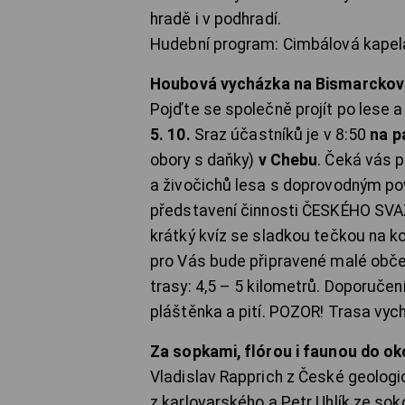
hradě i v podhradí.
Hudební program: Cimbálová kapela 
Houbová vycházka na Bismarckov
Pojďte se společně projít po lese
5. 10.
Sraz účastníků je v 8:50
na p
obory s daňky)
v Chebu
. Čeká vás 
a živočichů lesa s doprovodným pov
představení činnosti ČESKÉHO SVA
krátký kvíz se sladkou tečkou na k
pro Vás bude připravené malé občer
trasy: 4,5 – 5 kilometrů. Doporučení
pláštěnka a pití. POZOR! Trasa vyc
Za sopkami, flórou i faunou do oko
Vladislav Rapprich z České geologi
z karlovarského a Petr Uhlík ze s