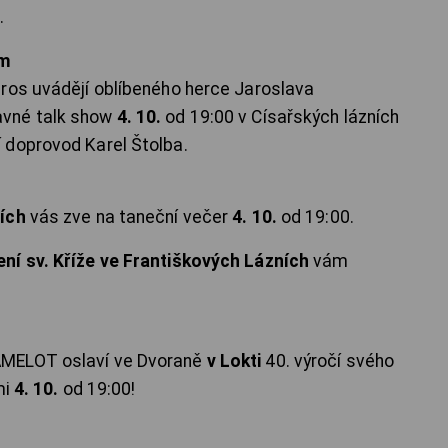
.
ým
ros uvádějí oblíbeného herce Jaroslava
avné talk show
4. 10.
od 19:00 v Císařských lázních
í doprovod Karel Štolba.
ích
vás zve na taneční večer
4. 10.
od 19:00.
ní sv. Kříže ve Františkových Lázních
vám
AMELOT oslaví ve Dvoraně
v Lokti
40. výročí svého
mi
4. 10.
od 19:00!