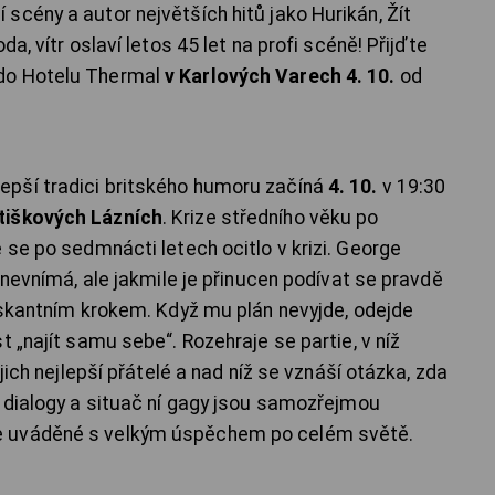
scény a autor největších hitů jako Hurikán, Žít
a, vítr oslaví letos 45 let na profi scéně! Přijďte
do Hotelu Thermal
v Karlových Varech 4. 10.
od
epší tradici britského humoru začíná
4. 10.
v 19:30
tiškových Lázních
. Krize středního věku po
 se po sedmnácti letech ocitlo v krizi. George
y nevnímá, ale jakmile je přinucen podívat se pravdě
riskantním krokem. Když mu plán nevyjde, odejde
t „najít samu sebe“. Rozehraje se partie, v níž
jich nejlepší přátelé a nad níž se vznáší otázka, zda
 dialogy a situač ní gagy jsou samozřejmou
ie uváděné s velkým úspěchem po celém světě.