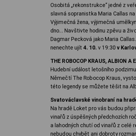
Osobitá „rekonstrukce“ jedné z veř
slavná sopranistka Maria Callas n
Výjimečná žena, výjimečná umělkyně,
dno... Navštivte hodinu zpěvu a živ
Dagmar Pecková jako Maria Callas. 
nenechte ujít
4. 10.
v 19:30
v Karl
THE ROBOCOP KRAUS, ALBION A 
Hudební událost letošního podzim
Němečtí The Robocop Kraus, vystou
této legendy se můžete těšit na Al
Svatováclavské vinobraní na hrad
Na hradě Loket pro vás budou připr
vinařů z úspěšných předchozích roč
a lahodných chutí od vinařů z celé r
nebudou chybět ani dobroty rozman