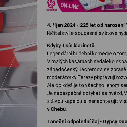
4. říjen 2024 - 225 let od narozen
léčitelství a současně světové hyd
Kdyby tisíc klarinetů
Legendární hudební komedie o tom,
V malých kasárnách nedaleko ospa
západočeský Jáchymov, se zbraně p
moderátorky Terezy připravují rozve
Ale co když je to všechno jenom se
Je nebezpečné dotýkat se hvězd, V
s živou kapelou si nenechte ujít
v p
v Chebu
.
Taneční odpolední čaj - Gypsy Du