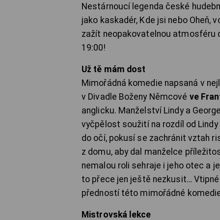
Nestárnoucí legenda české hudební 
jako kaskadér, Kde jsi nebo Oheň, vod
zažít neopakovatelnou atmosféru 
19:00!
Už tě mám dost
Mimořádná komedie napsaná v nejl
v Divadle Boženy Němcové
ve Fran
anglicku. Manželství Lindy a George
vyčpělost soužití na rozdíl od Lind
do očí, pokusí se zachránit vztah 
z domu, aby dal manželce příležitos
nemalou roli sehraje i jeho otec a je
to přece jen ještě nezkusit… Vtipné
předností této mimořádné komed
Mistrovská lekce