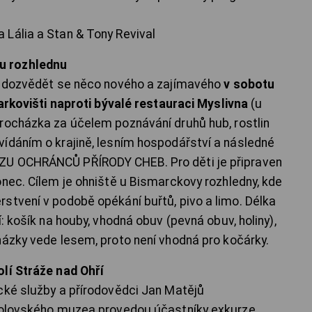
Lália a Stan & Tony Revival
u rozhlednu
 a dozvědět se něco nového a zajímavého
v sobotu
arkovišti naproti bývalé restauraci Myslivna
(u
procházka za účelem poznávání druhů hub, rostlin
ídáním o krajině, lesním hospodářství a následné
ZU OCHRÁNCŮ PŘÍRODY CHEB. Pro děti je připraven
onec. Cílem je ohniště u Bismarckovy rozhledny, kde
stvení v podobě opékání buřtů, pivo a limo. Délka
: košík na houby, vhodná obuv (pevná obuv, holiny),
házky vede lesem, proto není vhodná pro kočárky.
lí Stráže nad Ohří
cké služby a přírodovědci Jan Matějů
okolovského muzea provedou účastníky exkurze