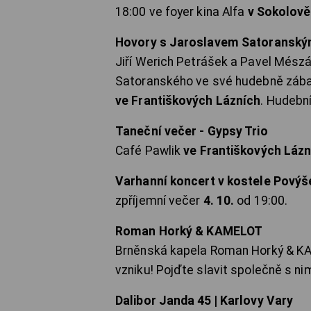
18:00 ve foyer kina Alfa
v Sokolově
Hovory s Jaroslavem Satoransk
Jiří Werich Petrášek a Pavel Mészá
Satoranského ve své hudebně záb
ve Františkových Lázních
. Hudebn
Taneční večer - Gypsy Trio
Café Pawlik
ve Františkových Lázn
Varhanní koncert v kostele Povýše
zpříjemní večer
4. 10.
od 19:00.
Roman Horký & KAMELOT
Brněnská kapela Roman Horký & K
vzniku! Pojďte slavit společně s ni
Dalibor Janda 45 | Karlovy Vary