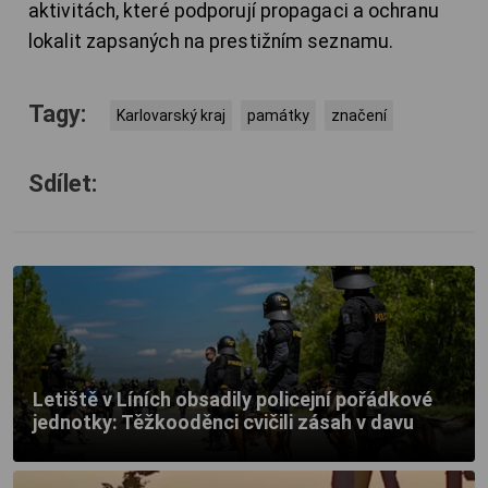
aktivitách, které podporují propagaci a ochranu
lokalit zapsaných na prestižním seznamu.
Tagy:
Karlovarský kraj
památky
značení
Sdílet:
Letiště v Líních obsadily policejní pořádkové
jednotky: Těžkooděnci cvičili zásah v davu