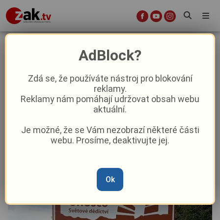
Památky UNESCO v Karlovarském
AdBlock?
kraji nově ukazuje 13 dopravních
značek
Zdá se, že používáte nástroj pro blokování
reklamy.
Reklamy nám pomáhají udržovat obsah webu
Aktuality
Aktuálně
Z kraje
aktuální.
Je možné, že se Vám nezobrazí některé části
Od
David Černý
–
4. 6.
|
14:55
webu. Prosíme, deaktivujte jej.
Ok