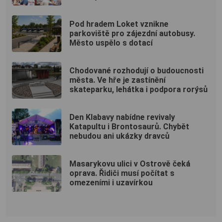
Pod hradem Loket vznikne
parkoviště pro zájezdní autobusy.
Město uspělo s dotací
Chodované rozhodují o budoucnosti
města. Ve hře je zastínění
skateparku, lehátka i podpora rorýsů
Den Klabavy nabídne revivaly
Katapultu i Brontosaurů. Chybět
nebudou ani ukázky dravců
Masarykovu ulici v Ostrově čeká
oprava. Řidiči musí počítat s
omezeními i uzavírkou