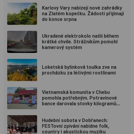
Karlovy Vary nabízejí nové zahrádky
na Zlatém kopečku. Žádosti přijímají
do konce srpna
Ukradené elektrokolo našli během
krátké chvíle. Strážníkům pomohl
kamerový systém
Loketská bylinková toulka zve na
procházku za léčivými rostlinami
Vietnamská komunita v Chebu
pomohla potřebným. Potravinové
bance darovala stovky kilogramů
potravin
Hudební sobota v Dobřanech:
FESTovní zpívání nabídne folk,
country i akustickou muziku