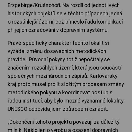
Erzgebirge/Krušnohoří. Na rozdíl od jednotlivých
historických objektů se v těchto případech jedná
o rozsáhlejší území, což přineslo řadu komplikací
při jejich označování v dopravním systému.
Právě specifický charakter těchto lokalit si
vyžádal změnu dosavadních metodických
pravidel. Původní pokyny totiž nepočítaly se
značením rozsáhlých území, která jsou součástí
společných mezinárodních zápisů. Karlovarský
kraj proto musel projít složitým procesem změny
metodického pokynu a koordinovat postup s
řadou institucí, aby bylo možné významné lokality
UNESCO odpovídajícím způsobem označit.
„Dokončení tohoto projektu považuji za důležitý
milník. Nešlo jen o výrobu a osazení dopravních