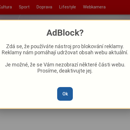
Kultura
Sport
Doprava
Lifestyle
Webkamera
AdBlock?
Zdá se, že používáte nástroj pro blokování reklamy.
Reklamy nám pomáhají udržovat obsah webu aktuální.
Je možné, že se Vám nezobrazí některé části webu.
Prosíme, deaktivujte jej.
nčetiny v divočině a
hů, zemřel populární lékař a
Ok