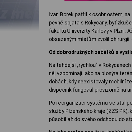
Ivan Borek patřil k osobnostem, na
pevně spjata s Rokycany, byť zkuše
fakultu Univerzity Karlovy v Plzni. 
obsazeným místům zvolil chirurgii
Od dobrodružných začátků s vysí
Na tehdejší „rychlou“ v Rokycanech
něj vzpomínají jako na pionýra teré
dobách, kdy neexistovaly mobilní t
dispečink fungoval provizorně na a
Po reorganizaci systému se stal 
služby Plzeňského kraje (ZZS PK), 
působil až do svého odchodu do st