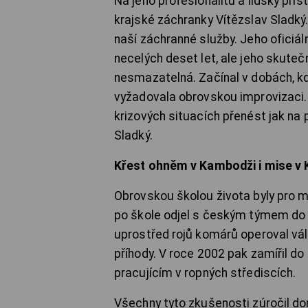
Na jeho profesionalitu a lidský pří
krajské záchranky Vítězslav Sladký
naší záchranné služby. Jeho oficiál
necelých deset let, ale jeho skuteč
nesmazatelná. Začínal v dobách, k
vyžadovala obrovskou improvizaci. 
krizových situacích přenést jak na 
Sladký.
Křest ohněm v Kambodži i mise v
Obrovskou školou života byly pro m
po škole odjel s českým týmem do 
uprostřed rojů komárů operoval vále
příhody. V roce 2002 pak zamířil d
pracujícím v ropných střediscích.
Všechny tyto zkušenosti zúročil dom