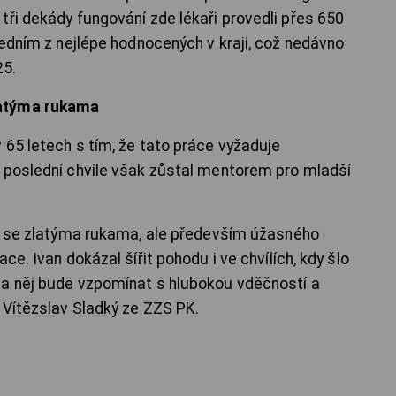
tři dekády fungování zde lékaři provedli přes 650
jedním z nejlépe hodnocených v kraji, což nedávno
25.
latýma rukama
 65 letech s tím, že tato práce vyžaduje
 poslední chvíle však zůstal mentorem pro mladší
ře se zlatýma rukama, ale především úžasného
ce. Ivan dokázal šířit pohodu i ve chvílích, kdy šlo
na něj bude vzpomínat s hlubokou vděčností a
 Vítězslav Sladký ze ZZS PK.