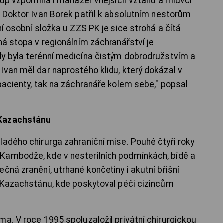
stup vzpomíná i manažer vnějších vztahů a mluvčí
. Doktor Ivan Borek patřil k absolutním nestorům
ní osobní složka u ZZS PK je sice strohá a čítá
ná stopa v regionálním záchranářství je
dy byla terénní medicína čistým dobrodružstvím a
Ivan měl dar naprostého klidu, který dokázal v
pacienty, tak na záchranáře kolem sebe," popsal
 Kazachstánu
ladého chirurga zahraniční mise. Pouhé čtyři roky
Kambodže, kde v nesterilních podmínkách, bídě a
čná zranění, utrhané končetiny i akutní břišní
o Kazachstánu, kde poskytoval péči cizincům
a. V roce 1995 spoluzaložil privátní chirurgickou