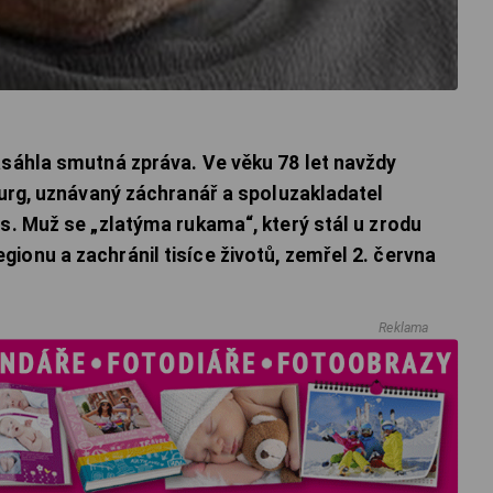
asáhla smutná zpráva. Ve věku 78 let navždy
irurg, uznávaný záchranář a spoluzakladatel
os. Muž se „zlatýma rukama“, který stál u zrodu
ionu a zachránil tisíce životů, zemřel 2. června
Reklama