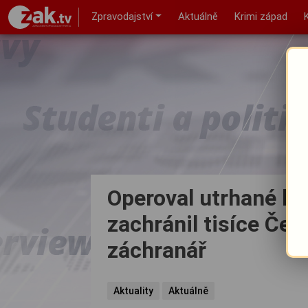
Zpravodajství
Aktuálně
Krimi západ
Operoval utrhané ko
zachránil tisíce Čec
záchranář
Aktuality
Aktuálně