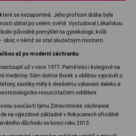
 které se nezapomíná. Jeho profesní dráha byla
nosti sbíral po celém světě. Vystudoval Lékařskou
Ačkoliv původně pomýšlel na gynekologii, kvůli
 – obor, v němž se stal skutečným mistrem.
lačkou až po moderní záchranku
 nastoupil už v roce 1977. Pamětníci i kolegové na
nní medicíny. Sám doktor Borek s oblibou vyprávěl o
elefony, sanitky měly k dnešnímu vybavení daleko a
nesteziologicko-resuscitačním oddělení.
pevnou součástí týmu Zdravotnické záchranné
kde na výjezdové základně v Rokycanech oficiálně
arobního důchodu na konci roku 2013.