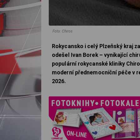
Foto: Chiros
Rokycansko i celý Plzeňský kraj z
odešel Ivan Borek – vynikající ch
populární rokycanské kliniky Chir
moderní přednemocniční péče v reg
2026.