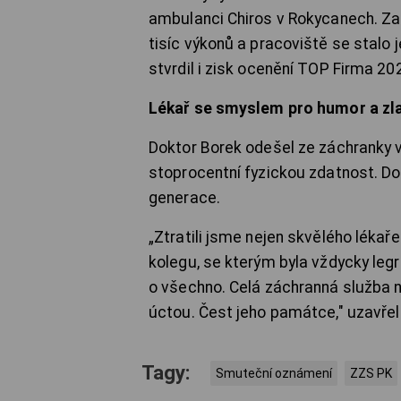
ambulanci Chiros v Rokycanech. Za 
tisíc výkonů a pracoviště se stalo 
stvrdil i zisk ocenění TOP Firma 20
Lékař se smyslem pro humor a z
Doktor Borek odešel ze záchranky v
stoprocentní fyzickou zdatnost. Do
generace.
„Ztratili jsme nejen skvělého léka
kolegu, se kterým byla vždycky legra
o všechno. Celá záchranná služba 
úctou. Čest jeho památce," uzavřel
Tagy:
Smuteční oznámení
ZZS PK