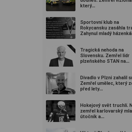
dodnes. Zemřel vizioná
který...
Sportovní klub na
Rokycansku zasáhla tr
Zahynul mladý házenká
Tragická nehoda na
Slovensku. Zemřel lídr
plzeňského STAN na...
Divadlo v Plzni zahalil 
Zemřel umělec, který z
před lety...
Hokejový svět truchlí. 
zemřel karlovarský ml
útočník a...