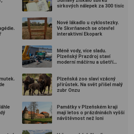
ř,
Šumavy získalo sbírku
sirkových nálepek za 300 tisíc
Nové lákadlo u cyklostezky.
agédie.
Ve Skvrňanech se otevřel
ř
interaktivní Ekopark
Méně vody, více sladu.
Plzeňský Prazdroj staví
moderní máčírnu a ušetří
miliony litrů vody
smutek.
Plzeňská zoo slaví vzácný
de
přírůstek. Na svět přišel malý
zubr Onzu
Náhle
Památky v Plzeňském kraji
adý
mají letos o prázdninách vyšší
návštěvnost než loni