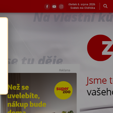
čtvrtek 6. srpna 2026
Svátek má Oldřiška
Reklama