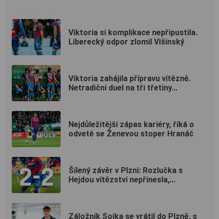
Viktoria si komplikace nepřipustila.
Liberecký odpor zlomil Višinský
Viktoria zahájila přípravu vítězně.
Netradiční duel na tři třetiny...
Nejdůležitější zápas kariéry, říká o
odvetě se Ženevou stoper Hranáč
Šílený závěr v Plzni: Rozlučka s
Hejdou vítězství nepřinesla,...
Záložník Sojka se vrátil do Plzně, s