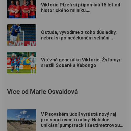
Viktoria Plzeň si připomíná 15 let od
historického milníku....
Ostuda, vyvodíme z toho důsledky,
nebral si po nečekaném selhání...
Vítězná generálka Viktorie: Žytomyr
srazili Souaré a Kabongo
Více od Marie Osvaldová
V Psovském údolí vyrůstá nový raj
pro sportovce i rodiny. Nabídne
unikátní pumptrack i šestimetrovou
vyhlídku