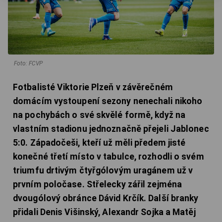
Foto: FCVP
Fotbalisté Viktorie Plzeň v závěrečném
domácím vystoupení sezony nenechali nikoho
na pochybách o své skvělé formě, když na
vlastním stadionu jednoznačně přejeli Jablonec
5:0. Západočeši, kteří už měli předem jisté
konečné třetí místo v tabulce, rozhodli o svém
triumfu drtivým čtyřgólovým uragánem už v
prvním poločase. Střelecky zářil zejména
dvougólový obránce Dávid Krčík. Další branky
přidali Denis Višinský, Alexandr Sojka a Matěj