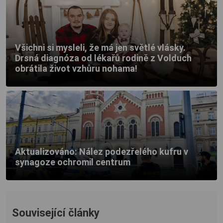
Všichni si mysleli, že má jen světlé vlásky.
Drsná diagnóza od lékařů rodině z Volduch
obrátila život vzhůru nohama!
Aktualizováno: Nález podezřelého kufru v
synagoze ochromil centrum
Související články