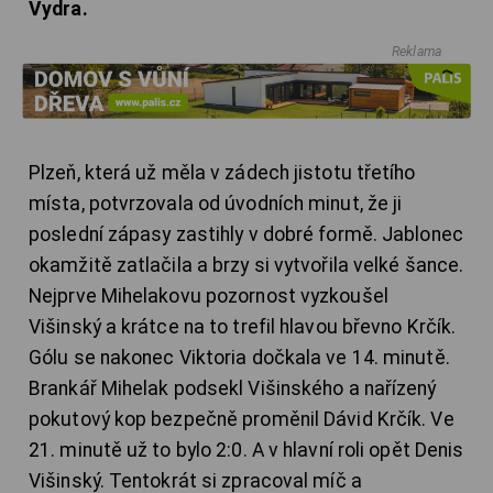
Vydra.
Reklama
Plzeň, která už měla v zádech jistotu třetího
místa, potvrzovala od úvodních minut, že ji
poslední zápasy zastihly v dobré formě. Jablonec
okamžitě zatlačila a brzy si vytvořila velké šance.
Nejprve Mihelakovu pozornost vyzkoušel
Višinský a krátce na to trefil hlavou břevno Krčík.
Gólu se nakonec Viktoria dočkala ve 14. minutě.
Brankář Mihelak podsekl Višinského a nařízený
pokutový kop bezpečně proměnil Dávid Krčík. Ve
21. minutě už to bylo 2:0. A v hlavní roli opět Denis
Višinský. Tentokrát si zpracoval míč a