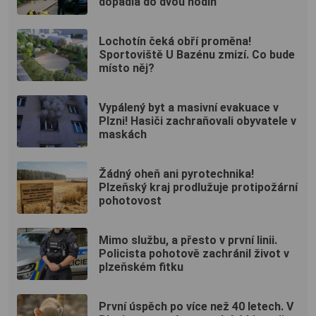
dopadla do dvou hodin
Lochotín čeká obří proměna!
Sportoviště U Bazénu zmizí. Co bude
místo něj?
Vypálený byt a masivní evakuace v
Plzni! Hasiči zachraňovali obyvatele v
maskách
Žádný oheň ani pyrotechnika!
Plzeňský kraj prodlužuje protipožární
pohotovost
Mimo službu, a přesto v první linii.
Policista pohotově zachránil život v
plzeňském fitku
První úspěch po více než 40 letech. V