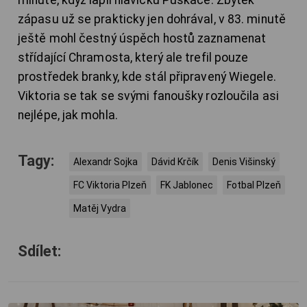
minutě, když lapil hlavičku Puškáče. Zbytek
zápasu už se prakticky jen dohrával, v 83. minutě
ještě mohl čestný úspěch hostů zaznamenat
střídající Chramosta, který ale trefil pouze
prostředek branky, kde stál připravený Wiegele.
Viktoria se tak se svými fanoušky rozloučila asi
nejlépe, jak mohla.
Tagy:
Alexandr Sojka
Dávid Krčík
Denis Višinský
FC Viktoria Plzeň
FK Jablonec
Fotbal Plzeň
Matěj Vydra
Sdílet: