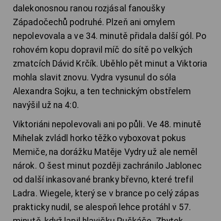
dalekonosnou ranou rozjásal fanoušky
Západočechů podruhé. Plzeň ani omylem
nepolevovala a ve 34. minutě přidala další gól. Po
rohovém kopu dopravil míč do sítě po velkých
zmatcích Dávid Krčík. Uběhlo pět minut a Viktoria
mohla slavit znovu. Vydra vysunul do sóla
Alexandra Sojku, a ten technickým obstřelem
navýšil už na 4:0.
Viktoriáni nepolevovali ani po půli. Ve 48. minutě
Mihelak zvládl horko těžko vyboxovat pokus
Memiče, na dorážku Matěje Vydry už ale neměl
nárok. O šest minut později zachránilo Jablonec
od další inkasované branky břevno, které trefil
Ladra. Wiegele, který se v brance po celý zápas
prakticky nudil, se alespoň lehce protáhl v 57.