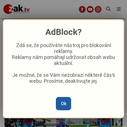
Vítězná rozlučka s fanoušky, Plzeň
AdBlock?
deklasovala zoufalý Jablonec
Zdá se, že používáte nástroj pro blokování
reklamy.
Aktuality
Sport
Reklamy nám pomáhají udržovat obsah webu
aktuální.
Od
Marie Osvaldová
–
17. 5.
|
18:49
Je možné, že se Vám nezobrazí některé části
webu. Prosíme, deaktivujte jej.
Ok