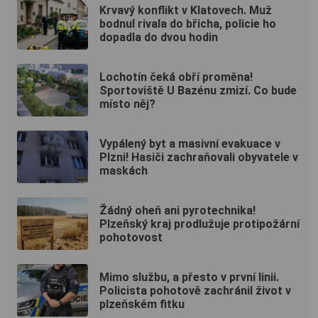
Krvavý konflikt v Klatovech. Muž
bodnul rivala do břicha, policie ho
dopadla do dvou hodin
Lochotín čeká obří proměna!
Sportoviště U Bazénu zmizí. Co bude
místo něj?
Vypálený byt a masivní evakuace v
Plzni! Hasiči zachraňovali obyvatele v
maskách
Žádný oheň ani pyrotechnika!
Plzeňský kraj prodlužuje protipožární
pohotovost
Mimo službu, a přesto v první linii.
Policista pohotově zachránil život v
plzeňském fitku