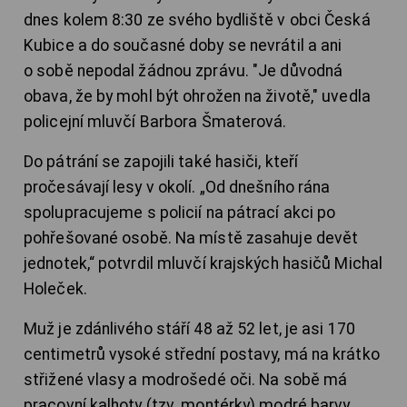
dnes kolem 8:30 ze svého bydliště v obci Česká
Kubice a do současné doby se nevrátil a ani
o sobě nepodal žádnou zprávu. "Je důvodná
obava, že by mohl být ohrožen na životě," uvedla
policejní mluvčí Barbora Šmaterová.
Do pátrání se zapojili také hasiči, kteří
pročesávají lesy v okolí. „Od dnešního rána
spolupracujeme s policií na pátrací akci po
pohřešované osobě. Na místě zasahuje devět
jednotek,“ potvrdil mluvčí krajských hasičů Michal
Holeček.
Muž je zdánlivého stáří 48 až 52 let, je asi 170
centimetrů vysoké střední postavy, má na krátko
střižené vlasy a modrošedé oči. Na sobě má
pracovní kalhoty (tzv. montérky) modré barvy