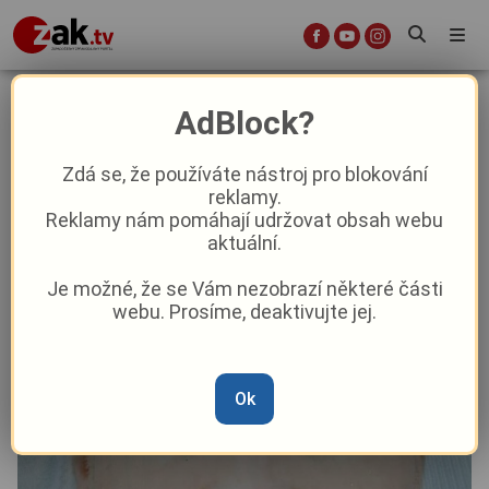
Velké pátrání na Domažlicku.
AdBlock?
Pohřešuje se policista Václav,
může být ohrožen na životě!
Zdá se, že používáte nástroj pro blokování
reklamy.
Reklamy nám pomáhají udržovat obsah webu
Krimi
aktuální.
Je možné, že se Vám nezobrazí některé části
Od
Marie Osvaldová
–
24. 1. 2025
|
12:00
webu. Prosíme, deaktivujte jej.
Ok