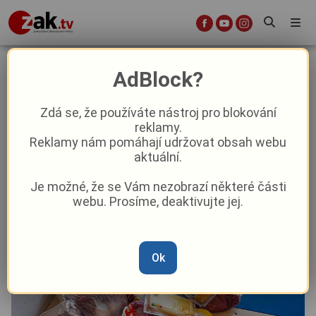
Ve špatnou chvíli na špatném
AdBlock?
místě? Pro zloděje ve Folmavské
ulici to platilo stoprocentně
Zdá se, že používáte nástroj pro blokování
reklamy.
Reklamy nám pomáhají udržovat obsah webu
Aktuality
Krimi
aktuální.
Je možné, že se Vám nezobrazí některé části
Od
Marie Osvaldová
–
5. 6.
|
09:38
webu. Prosíme, deaktivujte jej.
Ok