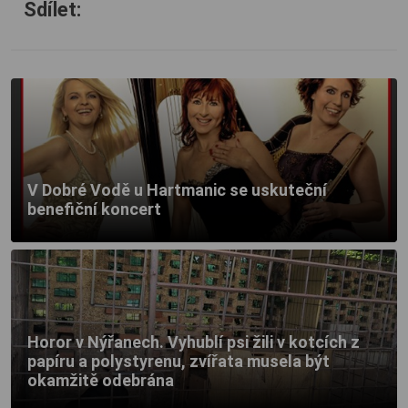
Sdílet:
V Dobré Vodě u Hartmanic se uskuteční
benefiční koncert
Horor v Nýřanech. Vyhublí psi žili v kotcích z
papíru a polystyrenu, zvířata musela být
okamžitě odebrána