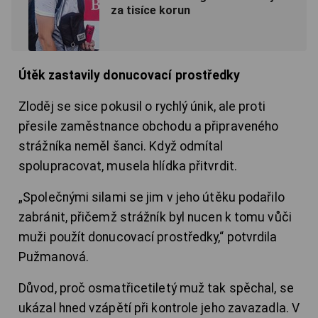
za tisíce korun
Útěk zastavily donucovací prostředky
Zloděj se sice pokusil o rychlý únik, ale proti
přesile zaměstnance obchodu a připraveného
strážníka neměl šanci. Když odmítal
spolupracovat, musela hlídka přitvrdit.
„Společnými silami se jim v jeho útěku podařilo
zabránit, přičemž strážník byl nucen k tomu vůči
muži použít donucovací prostředky,“ potvrdila
Pužmanová.
Důvod, proč osmatřicetiletý muž tak spěchal, se
ukázal hned vzápětí při kontrole jeho zavazadla. V