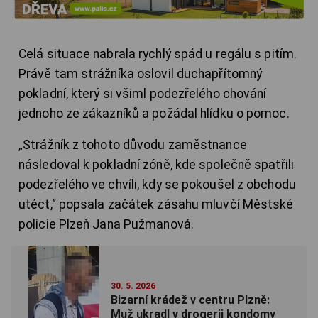
Celá situace nabrala rychlý spád u regálu s pitím.
Právě tam strážníka oslovil duchapřítomný
pokladní, který si všiml podezřelého chování
jednoho ze zákazníků a požádal hlídku o pomoc.
„Strážník z tohoto důvodu zaměstnance
následoval k pokladní zóně, kde společně spatřili
podezřelého ve chvíli, kdy se pokoušel z obchodu
utéct,“ popsala začátek zásahu mluvčí Městské
policie Plzeň Jana Pužmanová.
30. 5. 2026
Bizarní krádež v centru Plzně:
Muž ukradl v drogerii kondomy