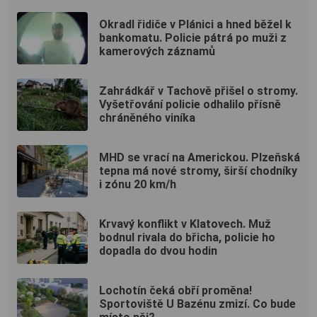
Okradl řidiče v Plánici a hned běžel k
bankomatu. Policie pátrá po muži z
kamerových záznamů
Zahrádkář v Tachově přišel o stromy.
Vyšetřování policie odhalilo přísně
chráněného viníka
MHD se vrací na Americkou. Plzeňská
tepna má nové stromy, širší chodníky
i zónu 20 km/h
Krvavý konflikt v Klatovech. Muž
bodnul rivala do břicha, policie ho
dopadla do dvou hodin
Lochotín čeká obří proměna!
Sportoviště U Bazénu zmizí. Co bude