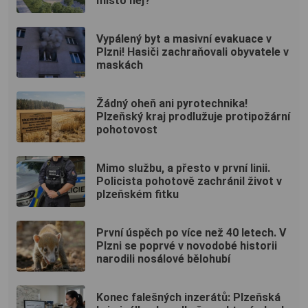
místo něj?
Vypálený byt a masivní evakuace v
Plzni! Hasiči zachraňovali obyvatele v
maskách
Žádný oheň ani pyrotechnika!
Plzeňský kraj prodlužuje protipožární
pohotovost
Mimo službu, a přesto v první linii.
Policista pohotově zachránil život v
plzeňském fitku
První úspěch po více než 40 letech. V
Plzni se poprvé v novodobé historii
narodili nosálové bělohubí
Konec falešných inzerátů: Plzeňská