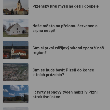
Plzeňský kraj myslí na děti i dospělé
Naše město na přelomu července a
srpna nespí!
Čím si první zářijový víkend zpestří náš
region?
Čím se bude bavit Plzeň do konce
letních prázdnin?
I čtvrtý srpnový týden nabízí v Plzni
atraktivní akce