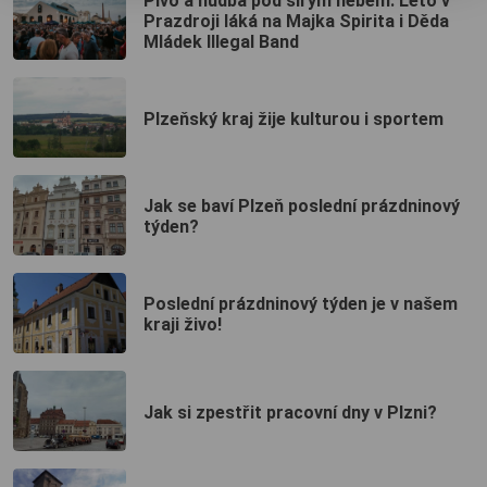
Pivo a hudba pod širým nebem. Léto v
Prazdroji láká na Majka Spirita i Děda
Mládek Illegal Band
Plzeňský kraj žije kulturou i sportem
Jak se baví Plzeň poslední prázdninový
týden?
Poslední prázdninový týden je v našem
kraji živo!
Jak si zpestřit pracovní dny v Plzni?