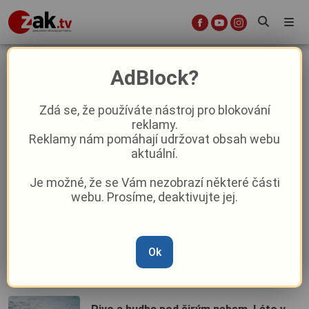
Letní kino
AdBlock?
Zdá se, že používáte nástroj pro blokování
reklamy.
Letní kino v Domě Chopin nabídne čtyři
Reklamy nám pomáhají udržovat obsah webu
české komedie pod širým nebem
aktuální.
Je možné, že se Vám nezobrazí některé části
Žhavá novinka z Nepomuku: Letní kino
webu. Prosíme, deaktivujte jej.
se stěhuje, nabídne pohodlí i filmové
zážitky
Filmové léto v Plzni: Oblíbené filmové
Ok
večery oživí osm netradičních lokací,
novinkou je Červený Hrádek