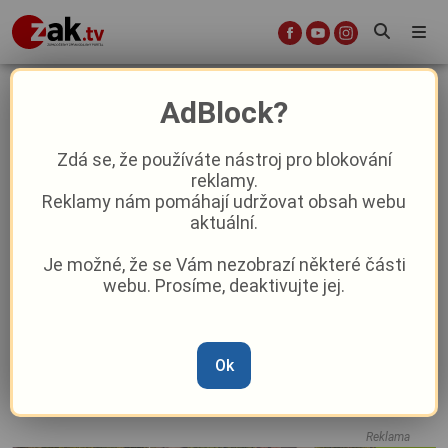
adlo
AdBlock?
Zdá se, že používáte nástroj pro blokování
reklamy.
Bezpečné dveře v akci na Dni ve
Reklamy nám pomáhají udržovat obsah webu
vzduchu - BYDLEME BEZPEČNĚ
aktuální.
Je možné, že se Vám nezobrazí některé části
📺 Má cenu zabezpečit své bydlení
webu. Prosíme, deaktivujte jej.
pořádnými dveřmi? - BYDLEME
BEZPEČNĚ #15
📺 Bezpečná okna: Jak chránit svůj
Ok
domov před vloupáním - BYDLEME
BEZPEČNĚ #14
Reklama