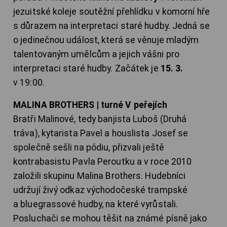
jezuitské koleje soutěžní přehlídku v komorní hře
s důrazem na interpretaci staré hudby. Jedná se
o jedinečnou událost, která se věnuje mladým
talentovaným umělcům a jejich vášni pro
interpretaci staré hudby. Začátek je
15. 3.
v 19:00.
MALINA BROTHERS | turné V peřejích
Bratři Malinové, tedy banjista Luboš (Druhá
tráva), kytarista Pavel a houslista Josef se
společně sešli na pódiu, přizvali ještě
kontrabasistu Pavla Peroutku a v roce 2010
založili skupinu Malina Brothers. Hudebníci
udržují živý odkaz východočeské trampské
a bluegrassové hudby, na které vyrůstali.
Posluchači se mohou těšit na známé písně jako