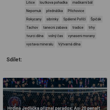
Litice
loutkova pohadka
maškarní bál
Nepomuk
přednáška
Příchovice
Rokycany
sibrinky
Spálené Poříčí
Špičák
Tachov
tanecni zabava
tradice
trhy
tvurci dilna
volný čas
vynaseni morany
vystava mineralu
Výtvarná dílna
Sdílet:
Hrdina Jedlička přiznal paradox: Asi 20 penalt