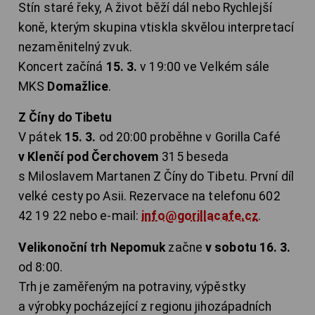
Stín staré řeky, A život běží dál nebo Rychlejší
koně, kterým skupina vtiskla skvělou interpretací
nezaměnitelný zvuk.
Koncert začíná
15. 3.
v 19:00 ve Velkém sále
MKS
Domažlice
.
Z Číny do Tibetu
V pátek
15. 3.
od 20:00 proběhne v Gorilla Café
v Klenčí pod Čerchovem
315 beseda
s Miloslavem Martanen Z Číny do Tibetu. První díl
velké cesty po Asii. Rezervace na telefonu 602
42 19 22 nebo e-mail:
info@gorillacafe.cz
.
Velikonoční trh Nepomuk
začne
v sobotu 16. 3.
od 8:00.
Trh je zaměřeným na potraviny, výpěstky
a výrobky pocházející z regionu jihozápadních