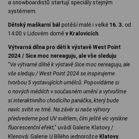
a snowboardistů startují speciály stejným
systémem.
Dětský maškarní bál
potěší malé i velké
16. 3.
od
14:00 v Lidovém domě
v Kralovicích
.
Výtvarná dílna pro děti k výstavě West Point
2024 / Sice moc nereaguju, ale vše sleduju
"
Ve výtvarné dílně k výstavě Sice moc nereaguju, ale
vše sleduju / West Point 2024 se inspirujeme
tvorbou 5 vystavujících umělců. Popovídáme si
o nových médiích v současném umění a vytvoříme
si interaktivního chodícího panáčka, který bude
navíc svítit ve tmě. Na závěr si naše výtvory
předvedeme pod UV světlem, čím ještě víc vynikne
fluorescenční efekt,
" uvádí Galerie Klatovy /
Klenová: Galerie U Bílého jednorožce
Klatovy
.