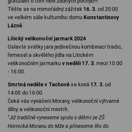
gratulant o tom není žádných pochyb!!!
Těšte se na mimořádný zážitek
16. 3.
od 20:00
ve velkém sále kulturního domu
Konstantinovy
Lázně
.
Litický velikonoční jarmark 2024
Oslavte svátky jara jedinečnou kombinací tradic,
řemesel a skvělého jídla na Litickém
velikonočním jarmarku
v neděli 17. 3.
mezi 10:00
- 16:00.
Smrtná neděle v Tachově
se koná
17. 3.
od
14:00 do 16:00.
Čeká vás vynášení Morany, velikonoční výtvarné
dílny a velikonoční minitrh.
"
Již tradičně vyneseme spolu s dětmi ze ZŠ
Hornická Moranu do Mže a přineseme líto do