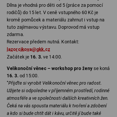
Dílna je vhodná pro děti od 5 (práce za pomocí
rodičů) do 15 let. V ceně vstupného 60 Kč je
kromě pomůcek a materiálu zahrnut i vstup na
tuto zajímavou výstavu. Doprovod má vstup
zdarma.
Rezervace předem nutná. Kontakt:
lazorcikova@gkk.cz
Začátek je
16. 3.
ve 14:00.
Velikonoční věnec – workshop pro ženy
se koná
16. 3.
od 15:00.
"
Přijďte si vyrobit Velikonoční věnec pro radost.
Užijete si odpoledne v příjemném prostředí, rodinné
atmosféře a ve společnosti dalších kreativních žen.
Čeká na vás spousta materiálu k tvoření a zdobení
a kdo si bude chtít dát i kávu, určitě jí bude také