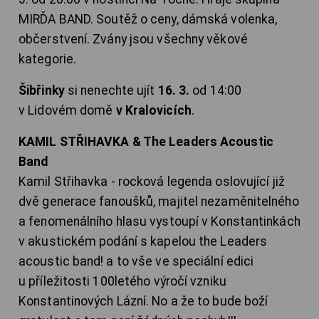
MIRĎA BAND. Soutěž o ceny, dámská volenka,
občerstvení. Zvány jsou všechny věkové
kategorie.
Šibřinky
si nenechte ujít
16. 3.
od 14:00
v Lidovém domě
v Kralovicích
.
KAMIL STŘIHAVKA & The Leaders Acoustic
Band
Kamil Střihavka - rocková legenda oslovující již
dvě generace fanoušků, majitel nezaměnitelného
a fenomenálního hlasu vystoupí v Konstantinkách
v akustickém podání s kapelou the Leaders
acoustic band! a to vše ve speciální edici
u příležitosti 100letého výročí vzniku
Konstantinových Lázní. No a že to bude boží