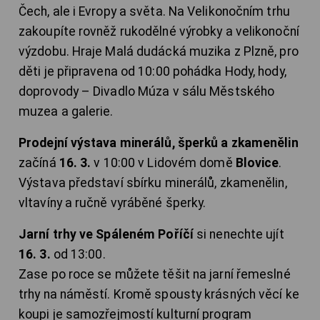
Čech, ale i Evropy a světa. Na Velikonočním trhu
zakoupíte rovněž rukodělné výrobky a velikonoční
výzdobu. Hraje Malá dudácká muzika z Plzně, pro
děti je připravena od 10:00 pohádka Hody, hody,
doprovody – Divadlo Múza v sálu Městského
muzea a galerie.
Prodejní výstava minerálů, šperků a zkamenělin
začíná
16. 3.
v 10:00 v Lidovém domě
Blovice
.
Výstava představí sbírku minerálů, zkamenělin,
vltavíny a ručně vyráběné šperky.
Jarní trhy ve Spáleném Poříčí
si nenechte ujít
16. 3.
od 13:00.
Zase po roce se můžete těšit na jarní řemeslné
trhy na náměstí. Kromě spousty krásných věcí ke
koupi je samozřejmostí kulturní program