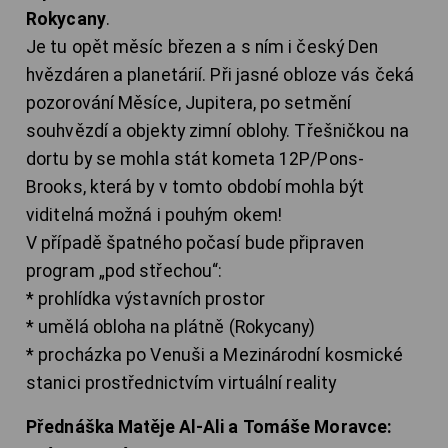
Rokycany
.
Je tu opět měsíc březen a s ním i český Den
hvězdáren a planetárií. Při jasné obloze vás čeká
pozorování Měsíce, Jupitera, po setmění
souhvězdí a objekty zimní oblohy. Třešničkou na
dortu by se mohla stát kometa 12P/Pons-
Brooks, která by v tomto období mohla být
viditelná možná i pouhým okem!
V případě špatného počasí bude připraven
program „pod střechou“:
* prohlídka výstavních prostor
* umělá obloha na plátně (Rokycany)
* procházka po Venuši a Mezinárodní kosmické
stanici prostřednictvím virtuální reality
Přednáška Matěje Al-Ali a Tomáše Moravce: