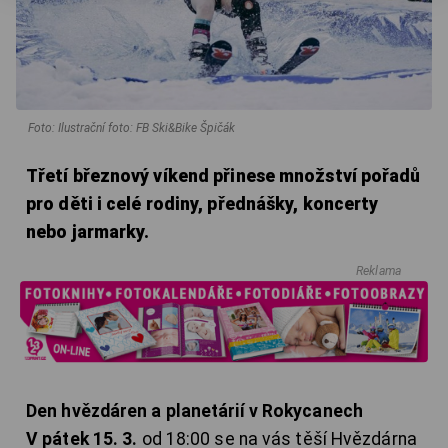
Foto: Ilustrační foto: FB Ski&Bike Špičák
Třetí březnový víkend přinese množství pořadů
pro děti i celé rodiny, přednášky, koncerty
nebo jarmarky.
Reklama
Den hvězdáren a planetárií v Rokycanech
V pátek 15. 3.
od 18:00 se na vás těší Hvězdárna