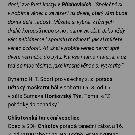
dost," zve Rustikastyl
v Příchovicích
. "Společně si
vyrobíme věnec k zavěšení na dveře, který vám bude
doma dělat radost. Můžete si vybrat z různých
druhů korpusů nebo si ho i samy vyrobit. Jako vždy
vám nabídneme i spoustu možností, jak si můžete
věnec ozdobit. Ať už si vyrobíte věnec na vstupní
dveře ven nebo do bytu. Na vše máme materiál a už
teď se moc těšíme, jaké krásné věnce si vytvoříte.
"
Dynamo H. T. Sport pro všechny z. s. pořádá
Dětský maškarní bál
v sobotu
16. 3.
od 16:00
v sále Šumava
Horšovský Týn
. Téma je "Z
pohádky do pohádky."
Chlistovská taneční veselice
Obec a SDH
Chlistov
pořádá taneční zábavu 16.
3. od 20:00 v hostinci Na Točně. Hraje skupina