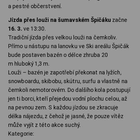
a pestré občerstvení.
Jízda přes louži na šumavském Špičáku
začne
16. 3.
ve 13:30.
Tradiční jízda přes velkou louži na čemkoliv.
Přímo u nástupu na lanovku ve Ski areálu Špičák
bude postaven bazén o délce zhruba 20
m hluboký 1,3 m.
Louži – bazén je zapotřebí překonat na lyžích,
snowboardu, skibobu, skútru, surfu a vlastně na
čemkoli nemotorovém. Do dalšího kola postupují
jen ti borci, kteří přejedou vodní plochu celou, až
na pevnou zem. S každou jízdou se zkracuje
délka nájezdu, z čehož je jasné, že pouze vítěz
může vyjít z této akce suchý.
Kategorie: