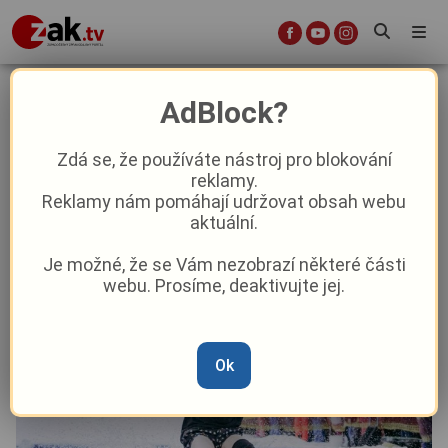
Plzeňský kraj se o víkendu dobře
AdBlock?
baví!
Zdá se, že používáte nástroj pro blokování
reklamy.
Kultura
Reklamy nám pomáhají udržovat obsah webu
aktuální.
Od
Peggy Kýrová
–
15. 3. 2024
|
08:29
Je možné, že se Vám nezobrazí některé části
webu. Prosíme, deaktivujte jej.
Ok