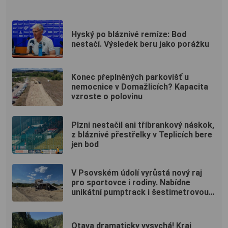
Hyský po bláznivé remíze: Bod
nestačí. Výsledek beru jako porážku
Konec přeplněných parkovišť u
nemocnice v Domažlicích? Kapacita
vzroste o polovinu
Plzni nestačil ani tříbrankový náskok,
z bláznivé přestřelky v Teplicích bere
jen bod
V Psovském údolí vyrůstá nový raj
pro sportovce i rodiny. Nabídne
unikátní pumptrack i šestimetrovou
vyhlídku
Otava dramaticky vysychá! Kraj