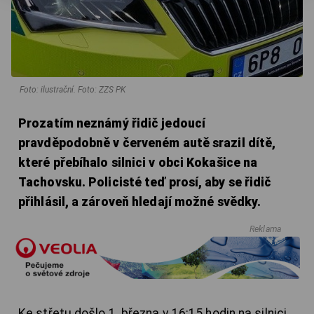
Foto: ilustrační. Foto: ZZS PK
Prozatím neznámý řidič jedoucí
pravděpodobně v červeném autě srazil dítě,
které přebíhalo silnici v obci Kokašice na
Tachovsku. Policisté teď prosí, aby se řidič
přihlásil, a zároveň hledají možné svědky.
Reklama
Ke střetu došlo 1. března v 16:15 hodin na silnici