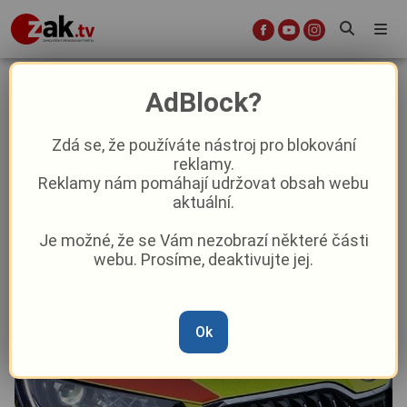
Neznámý řidič srazil dítě a ujel.
AdBlock?
Policisté pátrá po vozidle!
Zdá se, že používáte nástroj pro blokování
reklamy.
Krimi
Reklamy nám pomáhají udržovat obsah webu
aktuální.
Od
Marie Osvaldová
–
14. 3. 2025
|
14:12
Je možné, že se Vám nezobrazí některé části
webu. Prosíme, deaktivujte jej.
Ok