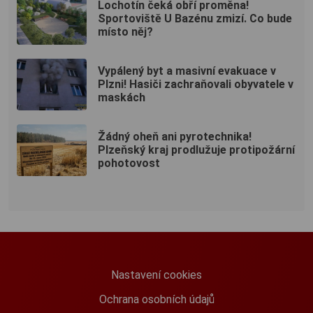
Lochotín čeká obří proměna!
Sportoviště U Bazénu zmizí. Co bude
místo něj?
Vypálený byt a masivní evakuace v
Plzni! Hasiči zachraňovali obyvatele v
maskách
Žádný oheň ani pyrotechnika!
Plzeňský kraj prodlužuje protipožární
pohotovost
Nastavení cookies
Ochrana osobních údajů