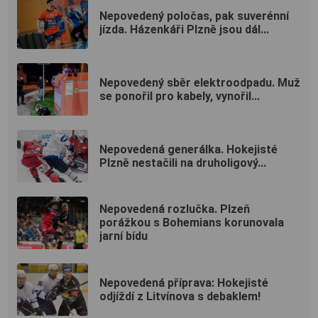
Nepovedený poločas, pak suverénní
jízda. Házenkáři Plzně jsou dál...
Nepovedený sběr elektroodpadu. Muž
se ponořil pro kabely, vynořil...
Nepovedená generálka. Hokejisté
Plzně nestačili na druholigový...
Nepovedená rozlučka. Plzeň
porážkou s Bohemians korunovala
jarní bídu
Nepovedená příprava: Hokejisté
odjíždí z Litvínova s debaklem!