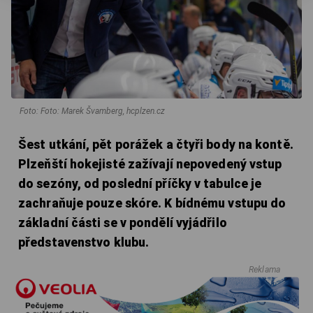
Foto: Foto: Marek Švamberg, hcplzen.cz
Šest utkání, pět porážek a čtyři body na kontě.
Plzeňští hokejisté zažívají nepovedený vstup
do sezóny, od poslední příčky v tabulce je
zachraňuje pouze skóre. K bídnému vstupu do
základní části se v pondělí vyjádřilo
představenstvo klubu.
Reklama