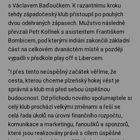
s Václavem Baďoučkem. K razantnímu kroku
tehdy západočeský klub přistoupil po pouhých
dvou odehraných zápasech. Mužstvo následně
převzali Petr Kořínek s asistentem Františkem
Bombicem, pod kterými indiáni zakončili základní
část na celkovém dvanáctém místě a později
vypadli v předkole play off s Libercem.
"I přes tento neúspěšný začátek věříme, že
cesta, kterou chceme plzeňský hokej vést je
správná a klub má před sebou úspěšnou
budoucnost. Od příchodu nového spolumajitele si
celý klub prochází velkými změnami a řeší se
celá řada úkolů na úrovni finančního rozpočtu,
komunikace a marketingu, fanoušků a sponzorů,
které jsou realizovány právě s cílem úspěšné