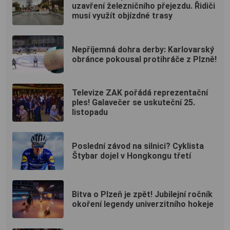
uzavření železničního přejezdu. Řidiči
musí využít objízdné trasy
Nepříjemná dohra derby: Karlovarský
obránce pokousal protihráče z Plzně!
Televize ZAK pořádá reprezentační
ples! Galavečer se uskuteční 25.
listopadu
Poslední závod na silnici? Cyklista
Štybar dojel v Hongkongu třetí
Bitva o Plzeň je zpět! Jubilejní ročník
okoření legendy univerzitního hokeje