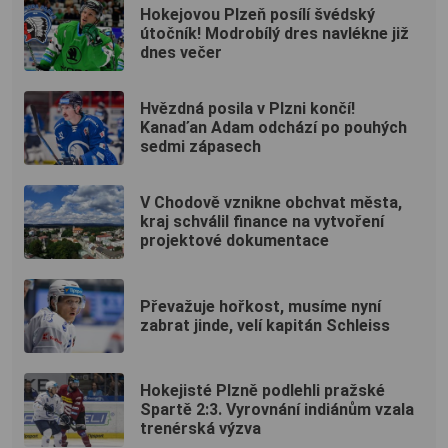
Hokejovou Plzeň posílí švédský
útočník! Modrobílý dres navlékne již
dnes večer
Hvězdná posila v Plzni končí!
Kanaďan Adam odchází po pouhých
sedmi zápasech
V Chodově vznikne obchvat města,
kraj schválil finance na vytvoření
projektové dokumentace
Převažuje hořkost, musíme nyní
zabrat jinde, velí kapitán Schleiss
Hokejisté Plzně podlehli pražské
Spartě 2:3. Vyrovnání indiánům vzala
trenérská výzva