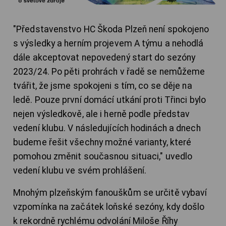
​"Představenstvo HC Škoda Plzeň není spokojeno
s výsledky a herním projevem A týmu a nehodlá
dále akceptovat nepovedený start do sezóny
2023/24. Po pěti prohrách v řadě se nemůžeme
tvářit, že jsme spokojeni s tím, co se děje na
ledě. Pouze první domácí utkání proti Třinci bylo
nejen výsledkově, ale i herně podle představ
vedení klubu. V následujících hodinách a dnech
budeme řešit všechny možné varianty, které
pomohou změnit současnou situaci," uvedlo
vedení klubu ve svém prohlášení.
Mnohým plzeňským fanouškům se určitě vybaví
vzpomínka na začátek loňské sezóny, kdy došlo
k rekordně rychlému odvolání Miloše Říhy