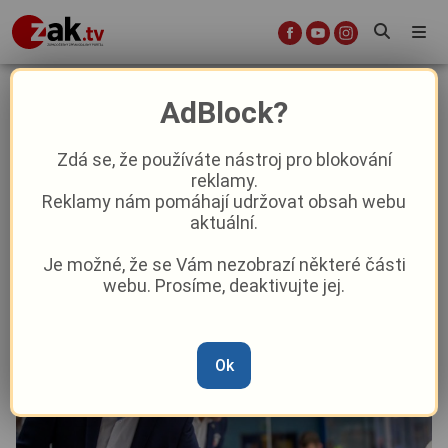
Nepovedený start do sezóny?
AdBlock?
Vedení hokejové Plzně reaguje:
Řešíme všechny varianty
Zdá se, že používáte nástroj pro blokování
reklamy.
Reklamy nám pomáhají udržovat obsah webu
Sport
aktuální.
Je možné, že se Vám nezobrazí některé části
Od
Josef Krebs
–
3. 10. 2023
|
07:47
webu. Prosíme, deaktivujte jej.
Ok