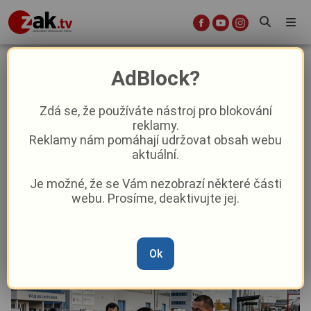
Němci na Plzeňsku hromadně
AdBlock?
vyklízejí pole! Nahrazuje je exotická
pracovní síla, kterou sem láká
Zdá se, že používáte nástroj pro blokování
reklamy.
vláda
Reklamy nám pomáhají udržovat obsah webu
aktuální.
Aktuality
Aktuálně
Z Plzně
Je možné, že se Vám nezobrazí některé části
webu. Prosíme, deaktivujte jej.
Od
Marie Osvaldová
–
8. 6.
|
09:55
Ok