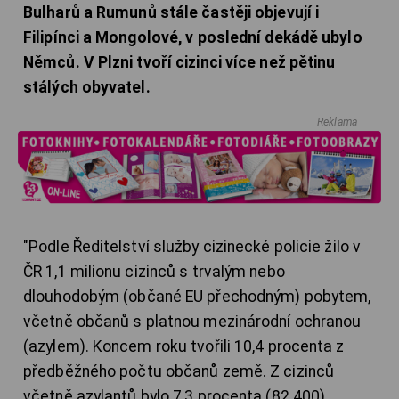
Bulharů a Rumunů stále častěji objevují i
Filipínci a Mongolové, v poslední dekádě ubylo
Němců. V Plzni tvoří cizinci více než pětinu
stálých obyvatel.
Reklama
"Podle Ředitelství služby cizinecké policie žilo v
ČR 1,1 milionu cizinců s trvalým nebo
dlouhodobým (občané EU přechodným) pobytem,
včetně občanů s platnou mezinárodní ochranou
(azylem). Koncem roku tvořili 10,4 procenta z
předběžného počtu občanů země. Z cizinců
včetně azylantů bylo 7,3 procenta (82.400)