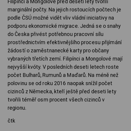
Filipínci a Mongolové před deseti lety tvořili
marginální počty. Na jejich rostoucích počtech je
podle ČSÚ možné vidět vliv vládní iniciativy na
podporu ekonomické migrace. Jedná se o snahy
do Česka přivést potřebnou pracovní sílu
prostřednictvím efektivnějšího procesu přijímání
žádostí o zaměstnanecké karty pro občany
vybraných třetích zemí. Filipínci a Mongolové mají
nejvyšší kvóty. V posledních deseti letech roste
počet Bulharů, Rumunů a Maďarů. Na méně než
polovinu se od roku 2016 naopak snížil počet
cizinců z Německa, kteří ještě před deseti lety
tvořili téměř osm procent všech cizinců v
regionu.
čtk