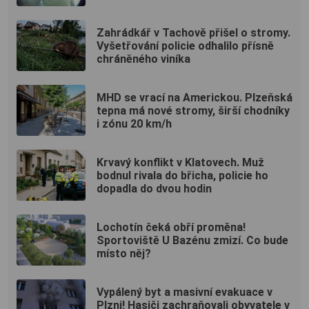
Zahrádkář v Tachově přišel o stromy.
Vyšetřování policie odhalilo přísně
chráněného viníka
MHD se vrací na Americkou. Plzeňská
tepna má nové stromy, širší chodníky
i zónu 20 km/h
Krvavý konflikt v Klatovech. Muž
bodnul rivala do břicha, policie ho
dopadla do dvou hodin
Lochotín čeká obří proměna!
Sportoviště U Bazénu zmizí. Co bude
místo něj?
Vypálený byt a masivní evakuace v
Plzni! Hasiči zachraňovali obyvatele v