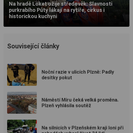
Na hradě Loket ožije středověk: Slavnosti
purkrabího Půty lákají na rytíře, cirkus i
historickou kuchyni
Související články
Noční razie v ulicích Plzně: Padly
desítky pokut
Náměstí Míru čeká velká proměna.
Plzeň vyhlásila soutěž
Na silnicích v Plzeňském kraji loni při