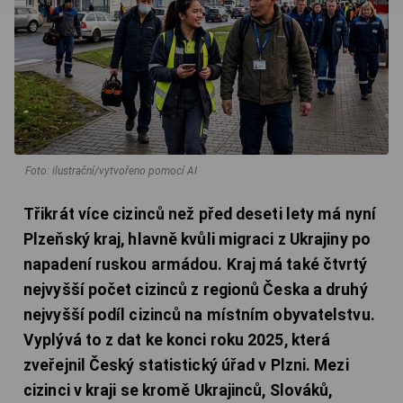
Foto: ilustrační/vytvořeno pomocí AI
Třikrát více cizinců než před deseti lety má nyní
Plzeňský kraj, hlavně kvůli migraci z Ukrajiny po
napadení ruskou armádou. Kraj má také čtvrtý
nejvyšší počet cizinců z regionů Česka a druhý
nejvyšší podíl cizinců na místním obyvatelstvu.
Vyplývá to z dat ke konci roku 2025, která
zveřejnil Český statistický úřad v Plzni. Mezi
cizinci v kraji se kromě Ukrajinců, Slováků,