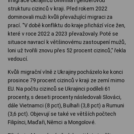
Imigrace Ukrajinců ovlivnila i genderovou
strukturu cizinců v kraji. Před rokem 2022
dominovali muži kvůli převažující migraci za
prací. "V době konfliktu do kraje přichází více žen,
které v roce 2022 a 2023 převažovaly. Poté se
situace navrací k většinovému zastoupení mužů,
loni už tvořili znovu přes 52 procent cizinců," řekla
vedoucí.
Kvůli migrační vlně z Ukrajiny pocházelo ke konci
prosince 79 procent cizinců v kraji ze zemí mimo
EU. Na počtu cizinců se Ukrajinci podíleli 61
procenty, s deseti procenty následovali Slováci,
dále Vietnamci (8 pct), Bulhaři (3,8 pct) a Rumuni
(3,6 pct). Objevují se také ve větších počtech
Filipínci, Maďaři, Němci a Mongolové.