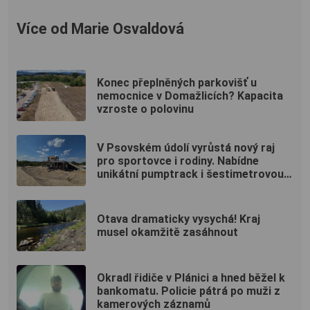
Více od Marie Osvaldová
Konec přeplněných parkovišť u
nemocnice v Domažlicích? Kapacita
vzroste o polovinu
V Psovském údolí vyrůstá nový raj
pro sportovce i rodiny. Nabídne
unikátní pumptrack i šestimetrovou
vyhlídku
Otava dramaticky vysychá! Kraj
musel okamžitě zasáhnout
Okradl řidiče v Plánici a hned běžel k
bankomatu. Policie pátrá po muži z
kamerových záznamů