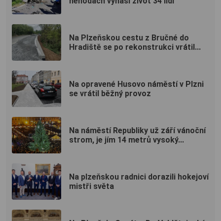
nehodách vyhasl život 34 lidí
Na Plzeňskou cestu z Bručné do
Hradiště se po rekonstrukci vrátil...
Na opravené Husovo náměstí v Plzni
se vrátil běžný provoz
Na náměstí Republiky už září vánoční
strom, je jím 14 metrů vysoký...
Na plzeňskou radnici dorazili hokejoví
mistři světa