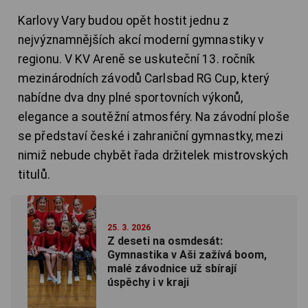
Karlovy Vary budou opět hostit jednu z
nejvýznamnějších akcí moderní gymnastiky v
regionu. V KV Areně se uskuteční 13. ročník
mezinárodních závodů Carlsbad RG Cup, který
nabídne dva dny plné sportovních výkonů,
elegance a soutěžní atmosféry. Na závodní ploše
se představí české i zahraniční gymnastky, mezi
nimiž nebude chybět řada držitelek mistrovských
titulů.
25. 3. 2026
Z deseti na osmdesát:
Gymnastika v Aši zažívá boom,
malé závodnice už sbírají
úspěchy i v kraji