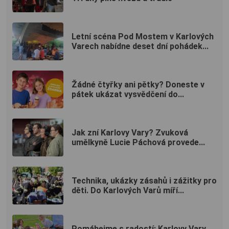
Letní scéna Pod Mostem v Karlových
Varech nabídne deset dní pohádek...
Žádné čtyřky ani pětky? Doneste v
pátek ukázat vysvědčení do...
Jak zní Karlovy Vary? Zvuková
umělkyně Lucie Páchová provede...
Technika, ukázky zásahů i zážitky pro
děti. Do Karlových Varů míří...
Pomáhejme s radostí: Karlovy Vary