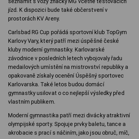
seznámit s vozy značky MG včetně testovacích
jízd. K dispozici bude také občerstvení v
prostorách KV Areny.
Carlsbad RG Cup pořádá sportovní klub TopGym
Karlovy Vary, který patří mezi úspěšné české
kluby moderní gymnastiky. Karlovarské
závodnice v posledních letech vybojovaly řadu
medailových umístění na mistrovství republiky a
opakovaně získaly ocenění Úspěšný sportovec
Karlovarska. Také letos budou domácí
gymnastky usilovat o co nejlepší výsledky před
vlastním publikem.
Moderní gymnastika patří mezi divácky atraktivní
olympijské sporty. Spojuje prvky baletu, tance a
akrobacie s prací s náčiním, jako jsou obruč, míč,