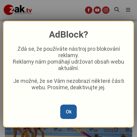
Karlovy Vary ovládne moderní
AdBlock?
gymnastika. Carlsbad RG Cup
přivítá českou i zahraniční špičku
Zdá se, že používáte nástroj pro blokování
reklamy.
Reklamy nám pomáhají udržovat obsah webu
Aktuality
Sport
aktuální.
Je možné, že se Vám nezobrazí některé části
Od
David Černý
–
3. 6.
|
10:38
webu. Prosíme, deaktivujte jej.
Ok