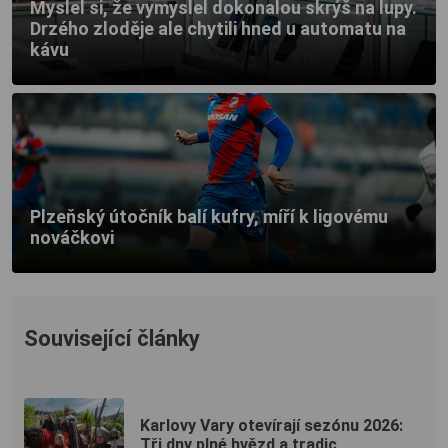
Myslel si, že vymyslel dokonalou skrýš na lupy.
Drzého zloděje ale chytili hned u automatu na
kávu
Plzeňský útočník balí kufry, míří k ligovému
nováčkovi
Související články
Karlovy Vary otevírají sezónu 2026:
Tři dny plné hvězd a tradic