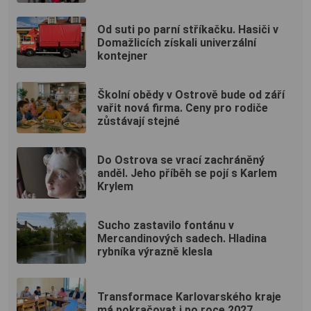
Od suti po parní stříkačku. Hasiči v
Domažlicích získali univerzální
kontejner
Školní obědy v Ostrově bude od září
vařit nová firma. Ceny pro rodiče
zůstávají stejné
Do Ostrova se vrací zachráněný
anděl. Jeho příběh se pojí s Karlem
Krylem
Sucho zastavilo fontánu v
Mercandinových sadech. Hladina
rybníka výrazně klesla
Transformace Karlovarského kraje
má pokračovat i po roce 2027