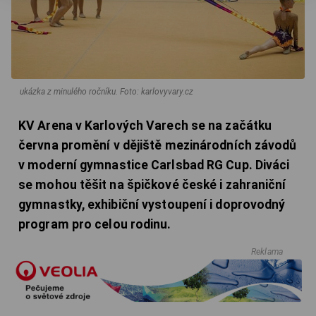
ukázka z minulého ročníku.
Foto: karlovyvary.cz
KV Arena v Karlových Varech se na začátku
června promění v dějiště mezinárodních závodů
v moderní gymnastice Carlsbad RG Cup. Diváci
se mohou těšit na špičkové české i zahraniční
gymnastky, exhibiční vystoupení i doprovodný
program pro celou rodinu.
Reklama