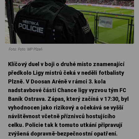
Foto: Foto: MP Plzeň
Klíčový duel v boji o druhé místo znamenající
předkolo Ligy mistrů čeká v neděli fotbalisty
Plzně. V Doosan Aréně v rámci 3. kola
nadstavbové části Chance ligy vyzvou tým FC
Baník Ostrava. Zápas, který začíná v 17:30, byl
vyhodnocen jako rizikový a očekává se vyšší
návštěvnost včetně příznivců hostujícího
celku. Policie tak k tomuto utkání připravují
zvýšená dopravně-bezpečnostní opatření.