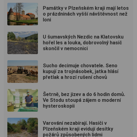
Památky v Plzeňském kraji mají letos
o prázdninách vyšší návštěvnost než
loni
U šumavských Nezdic na Klatovsku
hořel les a louka, dobrovolný hasič
skončil v nemocnici
Sucho decimuje chovatele. Seno
kupují za trojnásobek, jatka hlásí
přetlak a hrozí rušení chovů
Šetrně, bez jizev a do 6 hodin domů.
Ve Stodu stoupá zájem o moderní
hysteroskopii
Varování nezabírají. Hasiči v
Plzeňském kraji evidují desítky
požárů způsobených lidmi