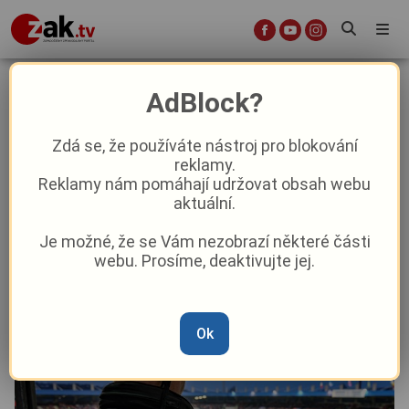
Do Plzně míří ostravský Baník.
AdBlock?
Policisté chystají na rizikový zápas
speciální opatření
Zdá se, že používáte nástroj pro blokování
reklamy.
Reklamy nám pomáhají udržovat obsah webu
Krimi
aktuální.
Je možné, že se Vám nezobrazí některé části
Od
Marie Osvaldová
–
10. 5. 2025
|
10:31
webu. Prosíme, deaktivujte jej.
Ok